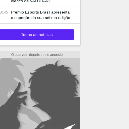
elenco de VALORANT
Prêmio Esports Brasil apresenta
16:45
o superjúri da sua sétima edição
Todas as notícias