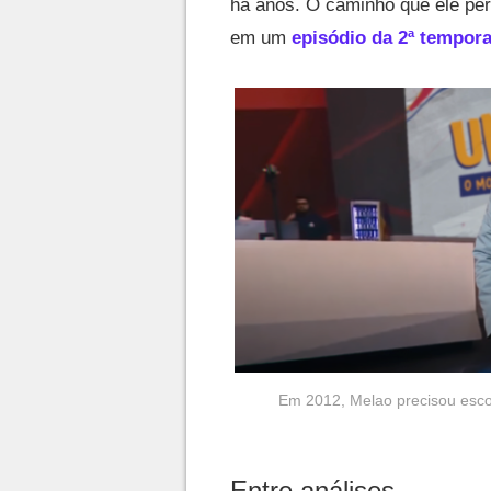
há anos. O caminho que ele per
em um
episódio da 2ª temporad
Em 2012, Melao precisou escolh
Entre análises