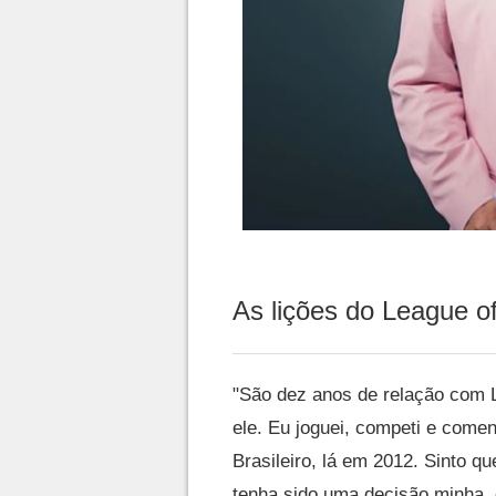
As lições do League o
"São dez anos de relação com 
ele. Eu joguei, competi e comen
Brasileiro, lá em 2012. Sinto 
tenha sido uma decisão minha, é