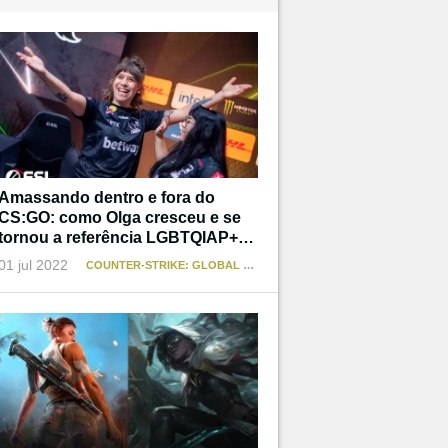
Amassando dentro e fora do
CS:GO: como Olga cresceu e se
tornou a referência LGBTQIAP+
que não teve
01 jul 2022
COUNTER-STRIKE: GLOBAL OFFENSIVE