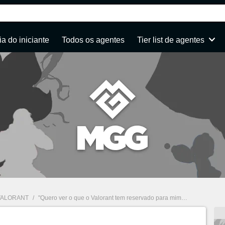
a do iniciante
Todos os agentes
Tier list de agentes
VALORANT
/
"Quero ver o que o Valorant tem reservado para mim", diz Melao