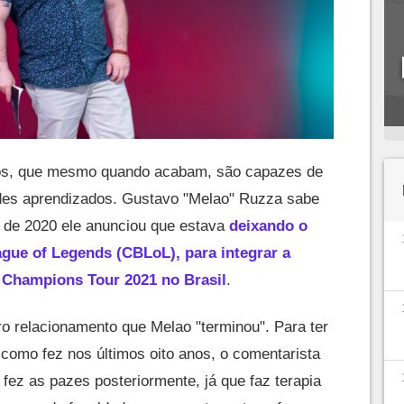
ntos, que mesmo quando acabam, são capazes de
des aprendizados. Gustavo "Melao" Ruzza sabe
de 2020 ele anunciou que estava
deixando o
gue of Legends (CBLoL), para integrar a
t Champions Tour 2021 no Brasil
.
ro relacionamento que Melao "terminou". Para ter
 como fez nos últimos oito anos, o comentarista
fez as pazes posteriormente, já que faz terapia