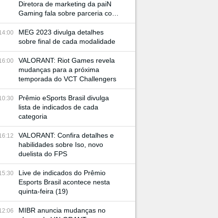
Diretora de marketing da paiN
Gaming fala sobre parceria com
JBL e retorno à BGS
MEG 2023 divulga detalhes
14:00
sobre final de cada modalidade
VALORANT: Riot Games revela
16:00
mudanças para a próxima
temporada do VCT Challengers
Prêmio eSports Brasil divulga
10:30
lista de indicados de cada
categoria
VALORANT: Confira detalhes e
16:12
habilidades sobre Iso, novo
duelista do FPS
Live de indicados do Prêmio
15:30
Esports Brasil acontece nesta
quinta-feira (19)
MIBR anuncia mudanças no
12:06