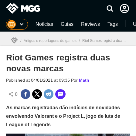
Millenium
Notícias
Guias
Reviews
Tags
U
/
Artigos e reportagens de games
/
Riot Games registra duas novas marcas
Riot Games registra duas
Millenium

novas marcas
Published at
04/01/2021 at 09:35
Por
Math
0
As marcas registradas dão indícios de novidades
envolvendo Valorant e o Project L, jogo de luta de
League of Legends