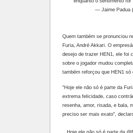
enquanto o sentimento for
— Jaime Padua 
Quem também se pronunciou no 
Furia, André Akkari. O empresá
desejo de trazer HEN1, ele foi 
sobre o jogador mudou completa
também reforçou que HEN1 só d
"Hoje ele não só é parte da Furi
extrema felicidade, caso contrár
resenha, amor, risada, e bala, m
preciso ser mais exato", declar
Hoje ele não só é parte da
@f