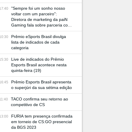
"Sempre foi um sonho nosso
17:40
voltar com um parceiro":
Diretora de marketing da paiN
Gaming fala sobre parceria com
JBL e retorno à BGS
Prêmio eSports Brasil divulga
10:30
lista de indicados de cada
categoria
Live de indicados do Prêmio
15:30
Esports Brasil acontece nesta
quinta-feira (19)
Prêmio Esports Brasil apresenta
16:45
o superjúri da sua sétima edição
TACO confirma seu retorno ao
11:40
competitivo de CS
FURIA tem presença confirmada
13:00
em torneio de CS:GO presencial
da BGS 2023