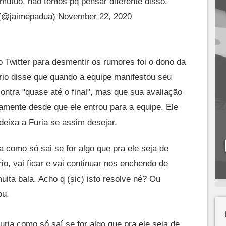
 mútuo, não temos pq pensar diferente disso.
(@jaimepadua)
November 22, 2020
Twitter para desmentir os rumores foi o dono da
rio disse que quando a equipe manifestou seu
contra "quase até o final", mas que sua avaliação
mente desde que ele entrou para a equipe. Ele
eixa a Furia se assim desejar.
a como só sai se for algo que pra ele seja de
io, vai ficar e vai continuar nos enchendo de
uita bala. Acho q (sic) isto resolve né? Ou
ou.
uria
como só saí se for algo que pra ele seja de