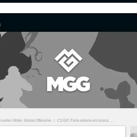
s
ounter-Strike: Global Offensive
/
CS:GO: Furia estaria em busca de substituto para HEN1