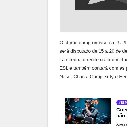
O último compromisso da FUR
será disputado de 15 a 20 de d
campeonato reúne os oito melh
ESL e também contará com as par
Na'Vi, Chaos, Complexity e Her
ESP
Guer
não 
Apesa