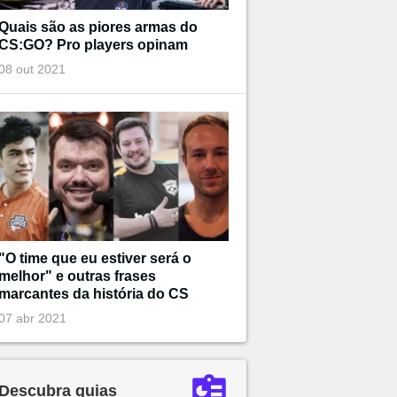
Quais são as piores armas do
CS:GO? Pro players opinam
08 out 2021
"O time que eu estiver será o
melhor" e outras frases
marcantes da história do CS
07 abr 2021
Descubra guias