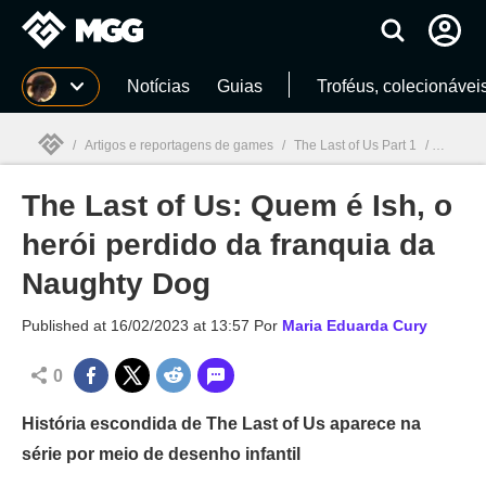
Millenium
Notícias
Guias
Troféus, colecionávei
/
Artigos e reportagens de games
/
The Last of Us Part 1
/
The Last
The Last of Us: Quem é Ish, o
Millenium

herói perdido da franquia da
Naughty Dog
Published at
16/02/2023 at 13:57
Por
Maria Eduarda Cury
0
História escondida de The Last of Us aparece na
série por meio de desenho infantil