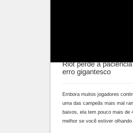
não deixou a comunidade nada f
adicionais para a personagem. 
injustificada, é a dura realida
ranqueadas e que não tem exat
competitivo.
Riot perde a paciênci
erro gigantesco
Embora muitos jogadores contin
uma das campeãs mais mal ranq
baixos, ela tem pouco mais de 4
melhor se você estiver olhando