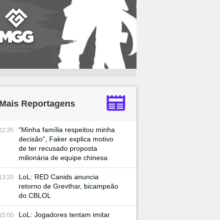
Mais Reportagens
“Minha família respeitou minha
22:35
decisão”, Faker explica motivo
de ter recusado proposta
milionária de equipe chinesa
LoL: RED Canids anuncia
13:20
retorno de Grevthar, bicampeão
do CBLOL
LoL: Jogadores tentam imitar
15:00