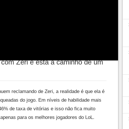
eliz e provavelmente só trará problemas
Esta não é uma previsão pessimista e
de de uma heroína que sofre muito em partidas
amente uma atuação brilhante no cenário
a com Zeri e está a caminho de um
uem reclamando de Zeri, a realidade é que ela é
ueadas do jogo. Em níveis de habilidade mais
6% de taxa de vitórias e isso não fica muito
 apenas para os melhores jogadores do LoL.