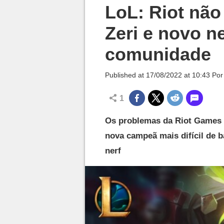
Millenium

LoL: Riot não
Zeri e novo ner
comunidade
Published at
17/08/2022 at 10:43
Po
1
Os problemas da Riot Games c
nova campeã mais difícil de 
nerf