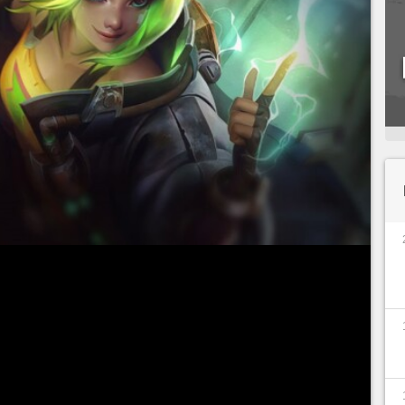
 mais problemática da história
do
League of
s primeiros dias da Temporada 12
, a
Riot
 vezes e pelo jeito não parece parar tão cedo. A
o
patch 12.16 trará novos nerfs para ela
, o que