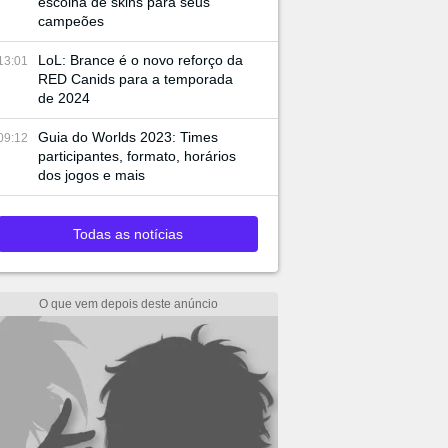
escolha de skins para seus
campeões
LoL: Brance é o novo reforço da
13:01
RED Canids para a temporada
de 2024
Guia do Worlds 2023: Times
09:12
participantes, formato, horários
dos jogos e mais
Todas as notícias