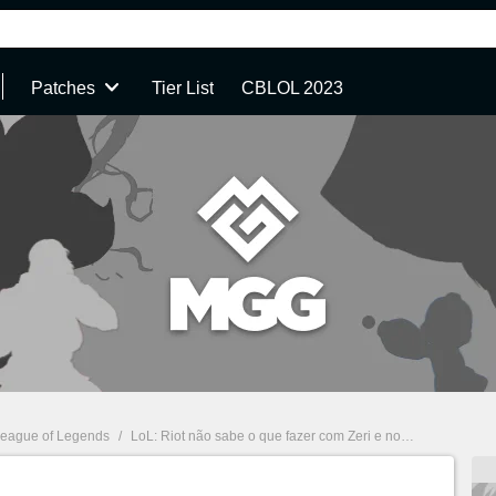
Patches
Tier List
CBLOL 2023
eague of Legends
/
LoL: Riot não sabe o que fazer com Zeri e novo nerf irrita a comunidade