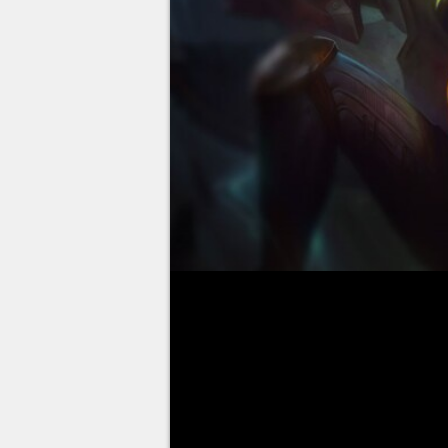
Zeri se tornou a nova campeã
Legends
.
Após sua estreia no
Games
já tentou ajustá-la doze
desenvolvedora anunciou que 