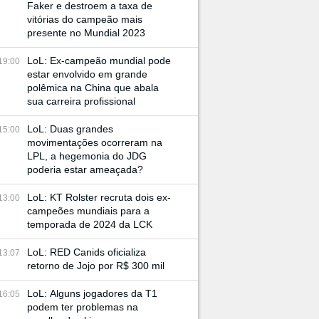
Faker e destroem a taxa de
vitórias do campeão mais
presente no Mundial 2023
LoL: Ex-campeão mundial pode
19:00
estar envolvido em grande
polêmica na China que abala
sua carreira profissional
LoL: Duas grandes
15:00
movimentações ocorreram na
LPL, a hegemonia do JDG
poderia estar ameaçada?
LoL: KT Rolster recruta dois ex-
13:00
campeões mundiais para a
temporada de 2024 da LCK
LoL: RED Canids oficializa
13:07
retorno de Jojo por R$ 300 mil
LoL: Alguns jogadores da T1
16:05
podem ter problemas na