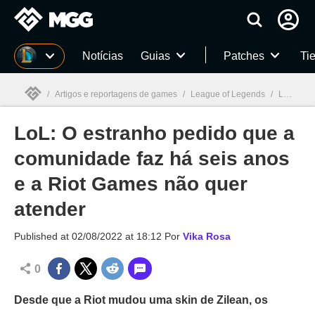
Millenium
Notícias
Guias
Patches
Tie
/
Artigos e reportagens de games
/
League of Legends
/
LoL: O estranho pedido que a comunidade faz há seis anos e a Riot Games não quer atender
LoL: O estranho pedido que a
Millenium

comunidade faz há seis anos
e a Riot Games não quer
atender
Published at
02/08/2022 at 18:12
Por
Vika Rosa
0
Desde que a Riot mudou uma skin de Zilean, os