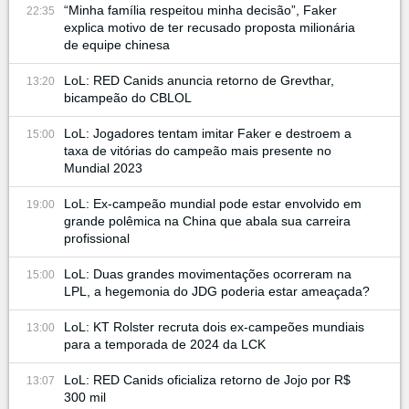
“Minha família respeitou minha decisão”, Faker
22:35
explica motivo de ter recusado proposta milionária
de equipe chinesa
LoL: RED Canids anuncia retorno de Grevthar,
13:20
bicampeão do CBLOL
LoL: Jogadores tentam imitar Faker e destroem a
15:00
taxa de vitórias do campeão mais presente no
Mundial 2023
LoL: Ex-campeão mundial pode estar envolvido em
19:00
grande polêmica na China que abala sua carreira
profissional
LoL: Duas grandes movimentações ocorreram na
15:00
LPL, a hegemonia do JDG poderia estar ameaçada?
LoL: KT Rolster recruta dois ex-campeões mundiais
13:00
para a temporada de 2024 da LCK
LoL: RED Canids oficializa retorno de Jojo por R$
13:07
300 mil