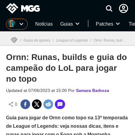
Millenium
Notícias
Guias
Patches
Tie
/
Guias de games
/
League of Legends
/
Ornn: Runas, builds e guia do campeão do LoL para jogar no topo
Ornn: Runas, builds e guia do
Millenium

campeão do LoL para jogar
no topo
Updated at
07/06/2023 at 15:00
Por
Samara Barboza
0
Guia para jogar de Ornn como topo na 13ª temporada
de League of Legends: veja nossas dicas, itens e
runas para jogar com o Fogo sob a Montanha