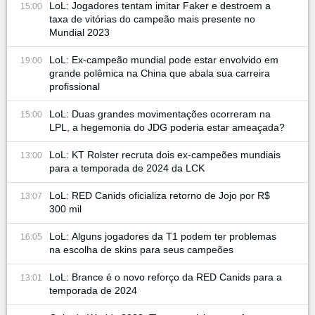
LoL: Jogadores tentam imitar Faker e destroem a
15:00
taxa de vitórias do campeão mais presente no
Mundial 2023
LoL: Ex-campeão mundial pode estar envolvido em
19:00
grande polêmica na China que abala sua carreira
profissional
LoL: Duas grandes movimentações ocorreram na
15:00
LPL, a hegemonia do JDG poderia estar ameaçada?
LoL: KT Rolster recruta dois ex-campeões mundiais
13:00
para a temporada de 2024 da LCK
LoL: RED Canids oficializa retorno de Jojo por R$
13:07
300 mil
LoL: Alguns jogadores da T1 podem ter problemas
16:05
na escolha de skins para seus campeões
LoL: Brance é o novo reforço da RED Canids para a
13:01
temporada de 2024