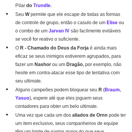
Pilar
do
Trundle
.
Seu
W
permite que ele escape de todas as formas
de controle de grupo, então o casulo de um
Elise
ou
o combo de um
Jarvan IV
são facilmente evitáveis
se você for reativo o suficiente.
O
R - Chamado do Deus da Forja
é ainda mais
eficaz se seus inimigos estiverem agrupados, para
fazer um
Nashor
ou um
Dragão,
por exemplo, não
hesite em contra-atacar esse tipo de tentativa com
seu ultimate.
Alguns campeões podem bloquear seu
R
(
Braum
,
Yasuo
), espere até que eles joguem seus
contadores para obter um belo ultimate.
Uma vez que cada um dos
aliados de Ornn
pode ter
um item exclusivo, seus companheiros de equipe
têm um limite de gastos maior do que seus