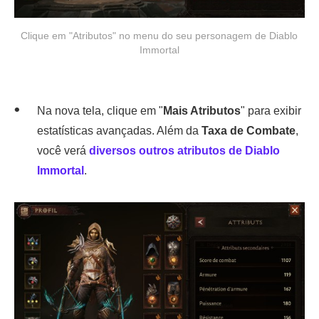
Clique em "Atributos" no menu do seu personagem de Diablo
Immortal
Na nova tela, clique em "
Mais Atributos
" para exibir
estatísticas avançadas. Além da
Taxa de Combate
,
você verá
diversos outros atributos de Diablo
Immortal
.