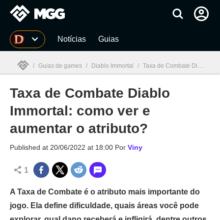
Millenium
Notícias
Guias
/
Guias de games
/
Diablo Immortal
/
Taxa de Combate Diablo Immortal: como ver e aumentar o atributo?
Taxa de Combate Diablo
Millenium

Immortal: como ver e
aumentar o atributo?
Published at
20/06/2022 at 18:00
Por
Viny
1
A Taxa de Combate é o atributo mais importante do
jogo. Ela define dificuldade, quais áreas você pode
explorar, qual dano receberá e infligirá, dentre outros.