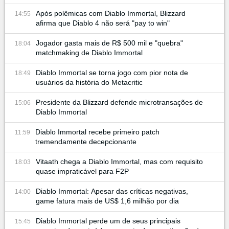
Após polêmicas com Diablo Immortal, Blizzard
14:55
afirma que Diablo 4 não será "pay to win"
Jogador gasta mais de R$ 500 mil e "quebra"
18:04
matchmaking de Diablo Immortal
Diablo Immortal se torna jogo com pior nota de
18:49
usuários da história do Metacritic
Presidente da Blizzard defende microtransações de
15:06
Diablo Immortal
Diablo Immortal recebe primeiro patch
11:59
tremendamente decepcionante
Vitaath chega a Diablo Immortal, mas com requisito
18:03
quase impraticável para F2P
Diablo Immortal: Apesar das críticas negativas,
14:00
game fatura mais de US$ 1,6 milhão por dia
Diablo Immortal perde um de seus principais
15:45