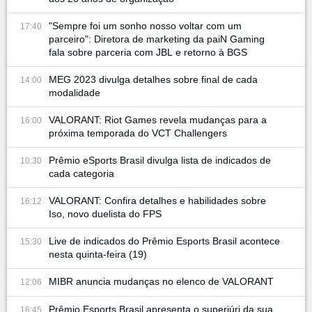
"Sempre foi um sonho nosso voltar com um
17:40
parceiro": Diretora de marketing da paiN Gaming
fala sobre parceria com JBL e retorno à BGS
MEG 2023 divulga detalhes sobre final de cada
14:00
modalidade
VALORANT: Riot Games revela mudanças para a
16:00
próxima temporada do VCT Challengers
Prêmio eSports Brasil divulga lista de indicados de
10:30
cada categoria
VALORANT: Confira detalhes e habilidades sobre
16:12
Iso, novo duelista do FPS
Live de indicados do Prêmio Esports Brasil acontece
15:30
nesta quinta-feira (19)
MIBR anuncia mudanças no elenco de VALORANT
12:06
Prêmio Esports Brasil apresenta o superjúri da sua
16:45