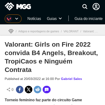
Millenium
Notícias
Guias
Guia do iniciante
/
Artigos e reportagens de games
/
VALORANT
/
Valorant: Girls on Fire 2022 convida B4 Angels, Breakout, TropiCaos e Ninguém Contrata
Valorant: Girls on Fire 2022
Millenium

convida B4 Angels, Breakout,
TropiCaos e Ninguém
Contrata
Published at
20/03/2022 at 16:00
Por
Gabriel Sales
0
Torneio feminino faz parte do circuito Game