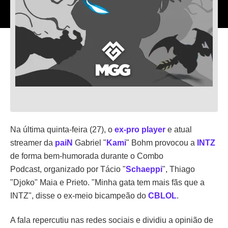
Na última quinta-feira (27), o
ex-pro player
e atual
streamer da
paiN
Gabriel "
Kami
" Bohm provocou a
INTZ
de forma bem-humorada durante o Combo
Podcast, organizado por Tácio "
Schaeppi
", Thiago
"Djoko" Maia e Prieto. "Minha gata tem mais fãs que a
INTZ", disse o ex-meio bicampeão do
CBLOL
.
A fala repercutiu nas redes sociais e dividiu a opinião de