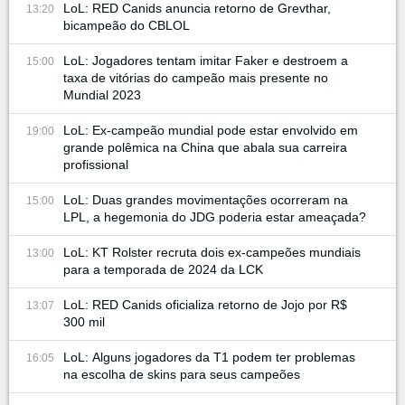
LoL: RED Canids anuncia retorno de Grevthar,
13:20
bicampeão do CBLOL
LoL: Jogadores tentam imitar Faker e destroem a
15:00
taxa de vitórias do campeão mais presente no
Mundial 2023
LoL: Ex-campeão mundial pode estar envolvido em
19:00
grande polêmica na China que abala sua carreira
profissional
LoL: Duas grandes movimentações ocorreram na
15:00
LPL, a hegemonia do JDG poderia estar ameaçada?
LoL: KT Rolster recruta dois ex-campeões mundiais
13:00
para a temporada de 2024 da LCK
LoL: RED Canids oficializa retorno de Jojo por R$
13:07
300 mil
LoL: Alguns jogadores da T1 podem ter problemas
16:05
na escolha de skins para seus campeões