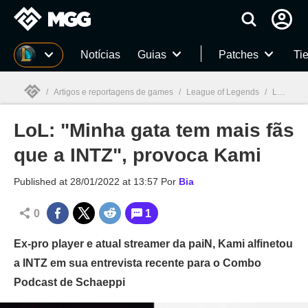
Millenium
Notícias
Guias
Patches
Tie
/
Artigos e reportagens de games
/
League of Legends
/
LoL: "Minha gata tem mais fãs que a INTZ", provoca Kami
LoL: "Minha gata tem mais fãs
Millenium

que a INTZ", provoca Kami
Published at
28/01/2022 at 13:57
Por
Bia
0
1
Ex-pro player e atual streamer da paiN, Kami alfinetou
a INTZ em sua entrevista recente para o Combo
Podcast de Schaeppi