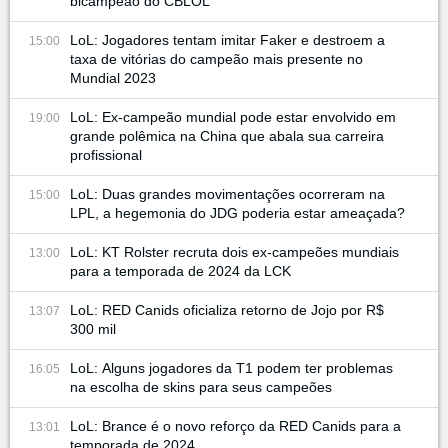
bicampeão do CBLOL
LoL: Jogadores tentam imitar Faker e destroem a
15:00
taxa de vitórias do campeão mais presente no
Mundial 2023
LoL: Ex-campeão mundial pode estar envolvido em
19:00
grande polêmica na China que abala sua carreira
profissional
LoL: Duas grandes movimentações ocorreram na
15:00
LPL, a hegemonia do JDG poderia estar ameaçada?
LoL: KT Rolster recruta dois ex-campeões mundiais
13:00
para a temporada de 2024 da LCK
LoL: RED Canids oficializa retorno de Jojo por R$
13:07
300 mil
LoL: Alguns jogadores da T1 podem ter problemas
16:05
na escolha de skins para seus campeões
LoL: Brance é o novo reforço da RED Canids para a
13:01
temporada de 2024