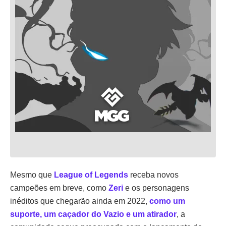
Mesmo que
League of Legends
receba novos
campeões em breve, como
Zeri
e os personagens
inéditos que chegarão ainda em 2022,
como um
suporte, um caçador do Vazio e um atirador
, a