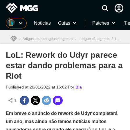
Millenium
Notícias
Guias
Patches
Tie
/
Artigos e reportagens de games
/
League of Legends
/
LoL: Rework do Udyr parece estar dando problemas para a Riot
LoL: Rework do Udyr parece
Millenium

estar dando problemas para a
Riot
Published at
20/01/2022 at 16:02
Por
Bia
1
Em breve o anúncio do rework de Udyr completará
um ano, mas ainda não temos notícias muitos
animadoras sobre quando ele chegará ao LoL e a