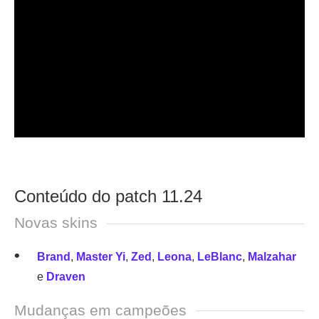
Conteúdo do patch 11.24
Novas skins
Brand
,
Master Yi
,
Zed
,
Leona
,
LeBlanc
,
Malzahar
e
Draven
Mudanças em campeões