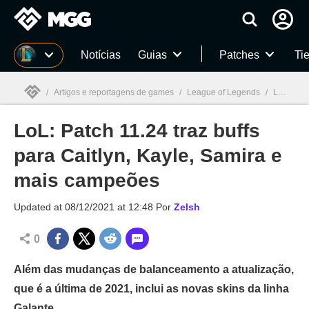
Millenium
Notícias
Guias
Patches
Tie
/
Artigos e reportagens de games
/
League of Legends
/
LoL: Patch 11.24 traz buffs para Caitlyn, Kayle, Samira e mais campeões
LoL: Patch 11.24 traz buffs
Millenium

para Caitlyn, Kayle, Samira e
mais campeões
Updated at
08/12/2021 at 12:48
Por
Zelsh
0
Além das mudanças de balanceamento a atualização,
que é a última de 2021, inclui as novas skins da linha
Galante