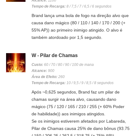
Alcance:
1100
Tempo de Recarga:
8 / 7,5 / 7 / 6,5 / 6 segundos
Brand lança uma bola de fogo na direção alvo que
causa dano mágico (80 / 110 / 140 / 170 / 200 (+
55% AP)) ao primeiro inimigo atingido. O alvo é
também atordoado por 1,5 segundo.
W - Pilar de Chamas
Custo:
60 / 70 / 80 / 90 / 100 de mana
Alcance:
900
Área de Efeito:
260
Tempo de Recarga:
10 / 9,5 / 9 / 8,5 / 8 segundos
Após ~0,625 segundos, Brand faz um pilar de
chamas surgir na área alvo, causando dano
mágico (75 / 120 / 165 / 210 / 255 (+ 60% Poder
de habilidade)) aos inimigos atingidos.
Se os inimigos estiverem afetados por Labareda,
Pilar de Chamas causa 25% de dano bônus (93.75
/ 150 / 206.25 / 262.5 / 318.75 (+ 75% AP)).