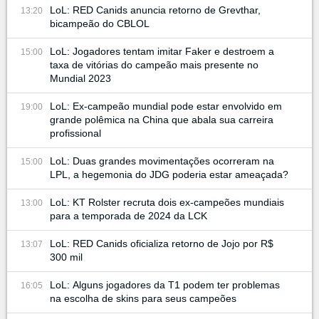
LoL: RED Canids anuncia retorno de Grevthar,
13:20
bicampeão do CBLOL
LoL: Jogadores tentam imitar Faker e destroem a
15:00
taxa de vitórias do campeão mais presente no
Mundial 2023
LoL: Ex-campeão mundial pode estar envolvido em
19:00
grande polêmica na China que abala sua carreira
profissional
LoL: Duas grandes movimentações ocorreram na
15:00
LPL, a hegemonia do JDG poderia estar ameaçada?
LoL: KT Rolster recruta dois ex-campeões mundiais
13:00
para a temporada de 2024 da LCK
LoL: RED Canids oficializa retorno de Jojo por R$
13:07
300 mil
LoL: Alguns jogadores da T1 podem ter problemas
16:05
na escolha de skins para seus campeões