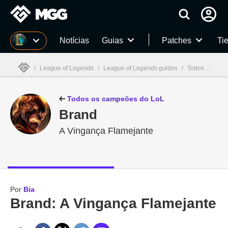
Millenium
Notícias
Guias
Patches
Tie
/
League of Legends
/
League of Legends guides
/
Todos os campeões de LoL: habilidades, skins, história e mais
Millenium

Todos os campeões do LoL
Brand
A Vingança Flamejante
Por
Bia
Brand: A Vingança Flamejante