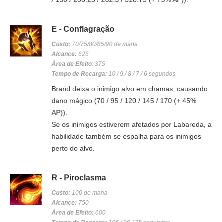
E - Conflagração
Custo:
70/75/80/85/90 de mana
Alcance:
625
Área de Efeito
: 375
Tempo de Recarga:
10 / 9 / 8 / 7 / 6 segundos
Brand deixa o inimigo alvo em chamas, causando
dano mágico (70 / 95 / 120 / 145 / 170 (+ 45%
AP)).
Se os inimigos estiverem afetados por Labareda, a
habilidade também se espalha para os inimigos
perto do alvo.
R - Piroclasma
Custo:
100 de mana
Alcance:
750
Área de Efeito:
600