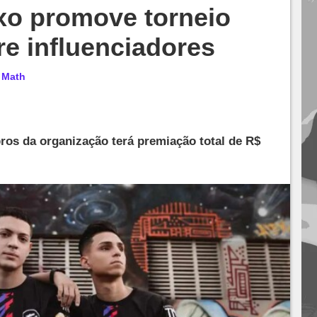
uxo promove torneio
re influenciadores
r
Math
os da organização terá premiação total de R$