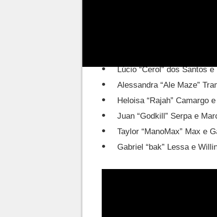
as equipes que disputarão o c
Jon Vlogs e Diogenes “TWO
Felipe “fac” Bandeira e Igor
Lúcio “Cerol” dos Santos e
Alessandra “Ale Maze” Tram
Heloisa “Rajah” Camargo e
Juan “Godkill” Serpa e Mar
Taylor “ManoMax” Max e Ga
Gabriel “bak” Lessa e Willi