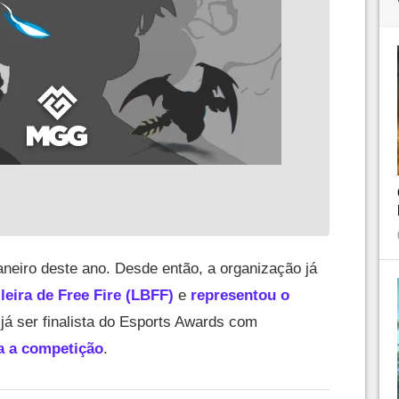
aneiro deste ano. Desde então, a organização já
leira de Free Fire (LBFF)
e
representou o
 já ser finalista do Esports Awards com
a a competição
.