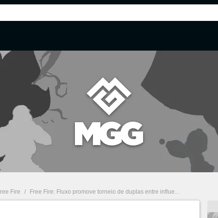
ree Fire
/
Free Fire: Fluxo promove torneio de duplas entre influenciadores