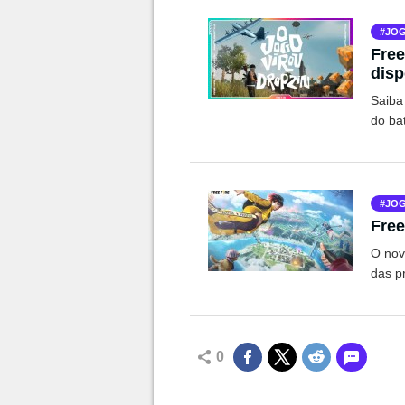
JOG
Free
disp
Drop
Saiba
do ba
JOG
Free
O nov
das p
0