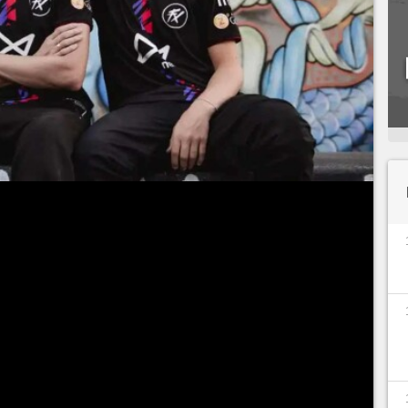
 criada por
Bruno "Nobru" Goes
e
Lucio
 a promoção de um torneio de duplas da
Free Fire
será transmitido no canal do time e
ídeo pelo técnico Luiz “K9” Alberto e Moises
confrontos definidos aleatoriamente. Veja abaixo