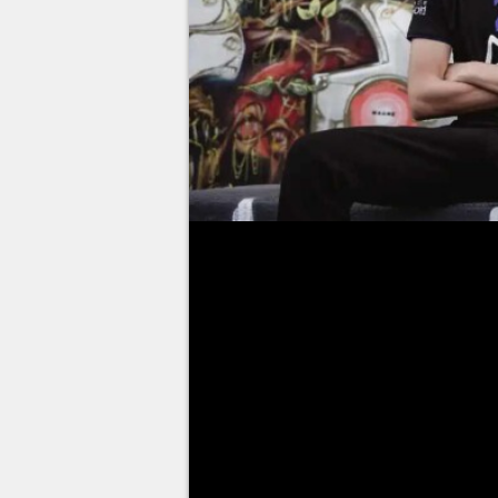
O
Fluxo Esports
- organização
"Cerol" dos Santos
- anunciou
organização. O campeonato de
terá R$ 10 mil em premiação.
As duplas foram sorteadas em v
“avg” Nogueira, e os primeiros 