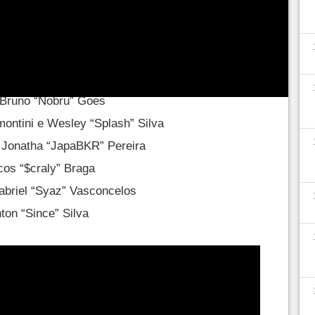
ampeonato do
Fluxo
:
9“ Inácio
 “iGorila” Alan
 Bruno “Nobru” Goes
ontini e Wesley “Splash” Silva
 Jonatha “JapaBKR” Pereira
cos “$craly” Braga
briel “Syaz” Vasconcelos
nton “Since” Silva