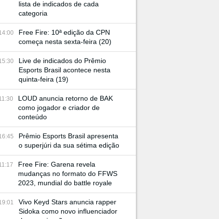
lista de indicados de cada
categoria
Free Fire: 10ª edição da CPN
14:00
começa nesta sexta-feira (20)
Live de indicados do Prêmio
15:30
Esports Brasil acontece nesta
quinta-feira (19)
LOUD anuncia retorno de BAK
11:30
como jogador e criador de
conteúdo
Prêmio Esports Brasil apresenta
16:45
o superjúri da sua sétima edição
Free Fire: Garena revela
11:17
mudanças no formato do FFWS
2023, mundial do battle royale
Vivo Keyd Stars anuncia rapper
19:01
Sidoka como novo influenciador