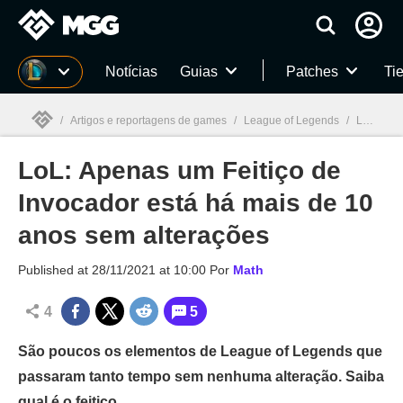
Millenium
Notícias
Guias
Patches
Tie
/
Artigos e reportagens de games
/
League of Legends
/
LoL: Apenas um Feitiço de Invocador está há mais de 10 anos sem alterações
LoL: Apenas um Feitiço de
Millenium

Invocador está há mais de 10
anos sem alterações
Published at
28/11/2021 at 10:00
Por
Math
4
5
São poucos os elementos de League of Legends que
passaram tanto tempo sem nenhuma alteração. Saiba
qual é o feitiço