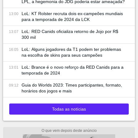
LPL, a hegemonia do JDG poderia estar ameaçada?
LoL: KT Rolster recruta dois ex-campeões mundiais
13:00
para a temporada de 2024 da LCK
LoL: RED Canids oficializa retorno de Jojo por R$
13:07
300 mil
LoL: Alguns jogadores da T1 podem ter problemas
16:05
na escolha de skins para seus campeões
LoL: Brance é o novo reforço da RED Canids para a
13:01
temporada de 2024
Guia do Worlds 2023: Times participantes, formato,
09:12
horários dos jogos e mais
Todas as notícias