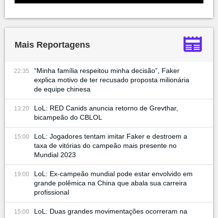
Mais Reportagens
“Minha família respeitou minha decisão”, Faker
22:35
explica motivo de ter recusado proposta milionária
de equipe chinesa
LoL: RED Canids anuncia retorno de Grevthar,
13:20
bicampeão do CBLOL
LoL: Jogadores tentam imitar Faker e destroem a
15:00
taxa de vitórias do campeão mais presente no
Mundial 2023
LoL: Ex-campeão mundial pode estar envolvido em
19:00
grande polêmica na China que abala sua carreira
profissional
LoL: Duas grandes movimentações ocorreram na
15:00