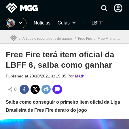
Millenium
Notícias
Guias
LBFF
/
Artigos e reportagens de games
/
Free Fire
/
Free Fire terá item oficial da LBFF 6, saiba como ganhar
Free Fire terá item oficial da
Millenium

LBFF 6, saiba como ganhar
Published at
20/10/2021 at 15:05
Por
Math
0
Saiba como conseguir o primeiro item oficial da Liga
Brasileira de Free Fire dentro do jogo