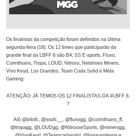
Os finalistas da competição foram definidos na última
segunda-feira (18). Os 12 times que participarão da
grande final da LBFF 6 são B4, SS E-sports, Fluxo,
Corinthians, Tropa, LOUD, Nitroxx, Netshoes Miners,
Vivo Keyd, Los Grandes, Team Coda Solid e Meta
Gaming:
ATENÇÃO: JÁ TEMOS OS 12 FINALISTAS DA
#LBFF
6.
?
Alô
@b4ofc
,
@ssofc__
,
@fluxogg
,
@corinthians_ff
,
@tropagg
,
@LOUDgg
,
@NitroxxeSports
,
@minersgg
,
@VivoKeyd
,
@Teamcodasolid
,
@losgrandesgg
e