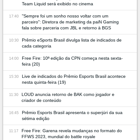
Team Liquid será exibido no cinema
"Sempre foi um sonho nosso voltar com um
17:40
parceiro": Diretora de marketing da paiN Gaming
fala sobre parceria com JBL e retorno à BGS
Prêmio eSports Brasil divulga lista de indicados de
10:30
cada categoria
Free Fire: 10ª edição da CPN começa nesta sexta-
14:00
feira (20)
Live de indicados do Prêmio Esports Brasil acontece
15:30
nesta quinta-feira (19)
LOUD anuncia retorno de BAK como jogador e
11:30
criador de conteúdo
Prêmio Esports Brasil apresenta o superjúri da sua
16:45
sétima edição
Free Fire: Garena revela mudanças no formato do
11:17
FFWS 2023, mundial do battle royale