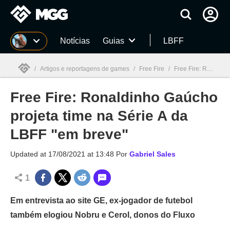
Millenium
Notícias
Guias
LBFF
/
Artigos e reportagens de games
/
Free Fire
/
Free Fire: Ronaldinho Gaúcho projeta time na Série A da LBFF "em breve"
Free Fire: Ronaldinho Gaúcho
Millenium

projeta time na Série A da
LBFF "em breve"
Updated at
17/08/2021 at 13:48
Por
Gabriel Sales
1
Em entrevista ao site GE, ex-jogador de futebol
também elogiou Nobru e Cerol, donos do Fluxo