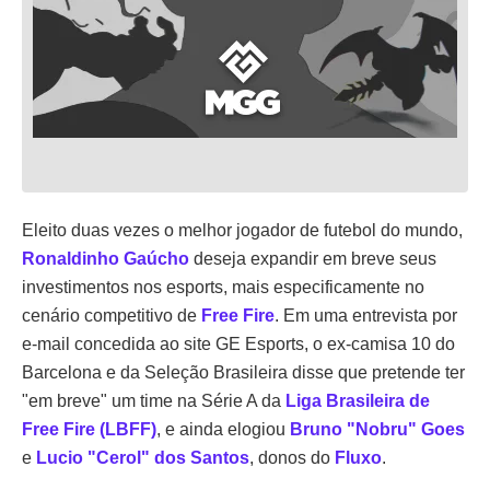
Eleito duas vezes o melhor jogador de futebol do mundo,
Ronaldinho Gaúcho
deseja expandir em breve seus
investimentos nos esports, mais especificamente no
cenário competitivo de
Free Fire
. Em uma entrevista por
e-mail concedida ao site GE Esports, o ex-camisa 10 do
Barcelona e da Seleção Brasileira disse que pretende ter
"em breve" um time na Série A da
Liga Brasileira de
Free Fire (LBFF)
, e ainda elogiou
Bruno "Nobru" Goes
e
Lucio "Cerol" dos Santos
, donos do
Fluxo
.