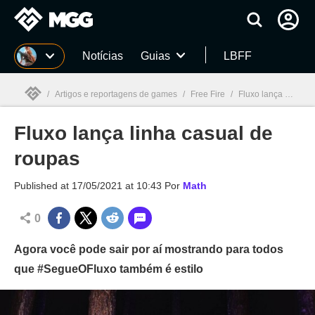
Millenium
Notícias
Guias
LBFF
/
Artigos e reportagens de games
/
Free Fire
/
Fluxo lança linha casual de roupas
Fluxo lança linha casual de
Millenium

roupas
Published at
17/05/2021 at 10:43
Por
Math
0
Agora você pode sair por aí mostrando para todos
que #SegueOFluxo também é estilo