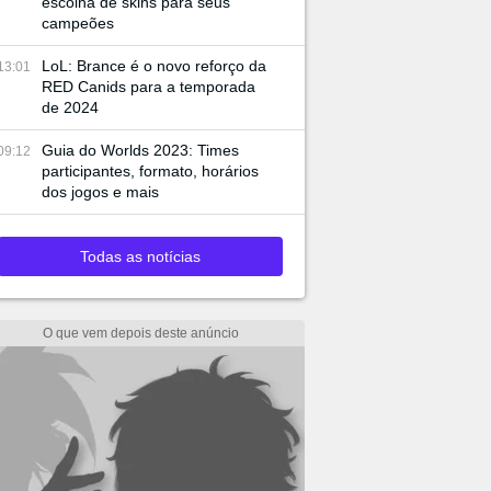
escolha de skins para seus
campeões
LoL: Brance é o novo reforço da
13:01
RED Canids para a temporada
de 2024
Guia do Worlds 2023: Times
09:12
participantes, formato, horários
dos jogos e mais
Todas as notícias