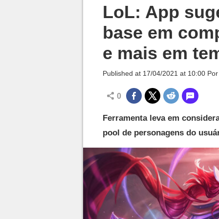
Millenium

LoL: App sug
base em comp
e mais em tem
Published at
17/04/2021 at 10:00
Po
0
Ferramenta leva em consideraç
pool de personagens do usuá