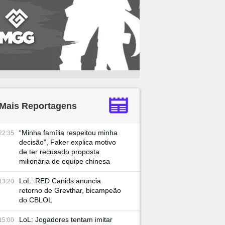
Mais Reportagens
“Minha família respeitou minha
22:35
decisão”, Faker explica motivo
de ter recusado proposta
milionária de equipe chinesa
LoL: RED Canids anuncia
13:20
retorno de Grevthar, bicampeão
do CBLOL
LoL: Jogadores tentam imitar
15:00