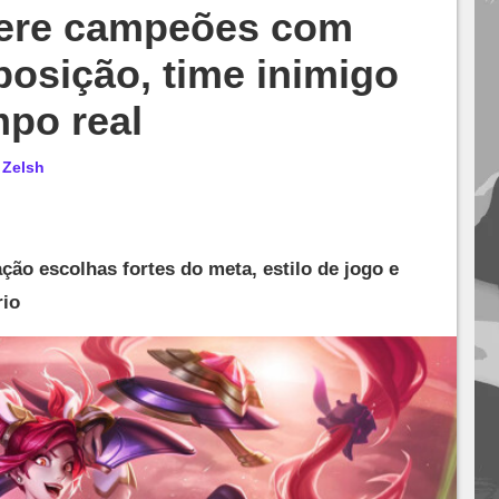
ere campeões com
osição, time inimigo
po real
r
Zelsh
ão escolhas fortes do meta, estilo de jogo e
rio