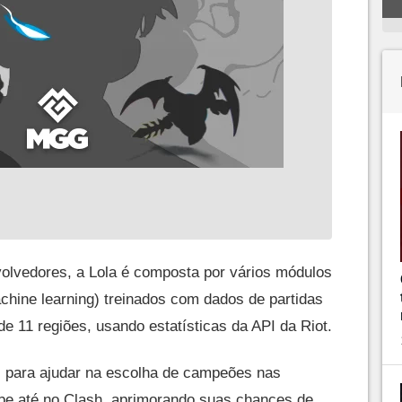
olvedores, a Lola é composta por vários módulos
hine learning) treinados com dados de partidas
e 11 regiões, usando estatísticas da API da Riot.
il para ajudar na escolha de campeões nas
be até no Clash, aprimorando suas chances de