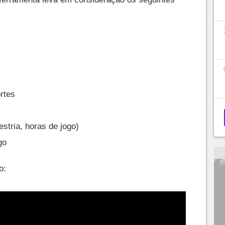
rtes
tria, horas de jogo)
go
o: