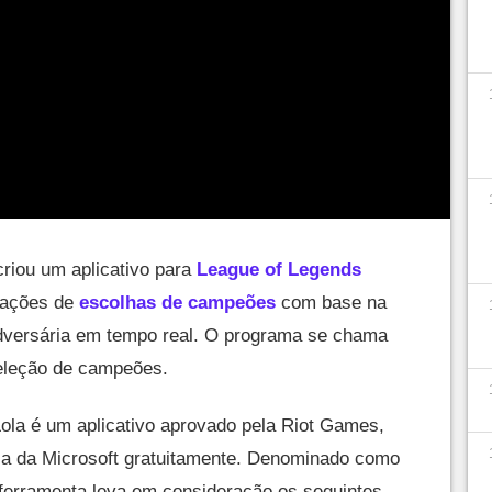
riou um aplicativo para
League of Legends
dações de
escolhas de campeões
com base na
dversária em tempo real. O programa se chama
 seleção de campeões.
ola é um aplicativo aprovado pela Riot Games,
ja da Microsoft gratuitamente. Denominado como
 ferramenta leva em consideração os seguintes