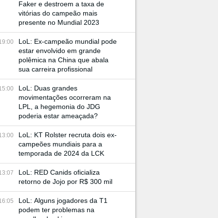
Faker e destroem a taxa de
vitórias do campeão mais
presente no Mundial 2023
LoL: Ex-campeão mundial pode
19:00
estar envolvido em grande
polêmica na China que abala
sua carreira profissional
LoL: Duas grandes
15:00
movimentações ocorreram na
LPL, a hegemonia do JDG
poderia estar ameaçada?
LoL: KT Rolster recruta dois ex-
13:00
campeões mundiais para a
temporada de 2024 da LCK
LoL: RED Canids oficializa
13:07
retorno de Jojo por R$ 300 mil
LoL: Alguns jogadores da T1
16:05
podem ter problemas na