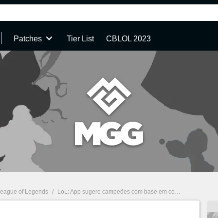
Patches
Tier List
CBLOL 2023
eague of Legends
/
LoL: App sugere campeões com base em composição, time inimigo e mais em tempo real