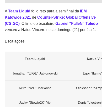
A
Team Liquid
foi direto para a semifinal da
IEM
Katowice 2021
de
Counter-Strike: Global Offensive
(CS:GO)
. O time do brasileiro
Gabriel "FalleN" Toledo
venceu a Natus Vincere neste domingo (21) por 2 a 1.
Escalações
Team Liquid
Natus Vince
Jonathan "EliGE" Jablonowski
Egor "flamie" Va
Keith "NAF" Markovic
Oleksandr "s1mple" 
Jacky "Stewie2K" Yip
Denis "electronic" 