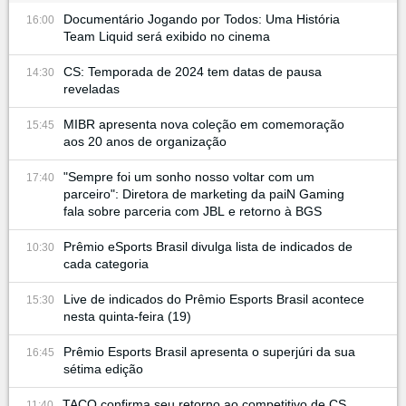
Documentário Jogando por Todos: Uma História
16:00
Team Liquid será exibido no cinema
CS: Temporada de 2024 tem datas de pausa
14:30
reveladas
MIBR apresenta nova coleção em comemoração
15:45
aos 20 anos de organização
"Sempre foi um sonho nosso voltar com um
17:40
parceiro": Diretora de marketing da paiN Gaming
fala sobre parceria com JBL e retorno à BGS
Prêmio eSports Brasil divulga lista de indicados de
10:30
cada categoria
Live de indicados do Prêmio Esports Brasil acontece
15:30
nesta quinta-feira (19)
Prêmio Esports Brasil apresenta o superjúri da sua
16:45
sétima edição
TACO confirma seu retorno ao competitivo de CS
11:40