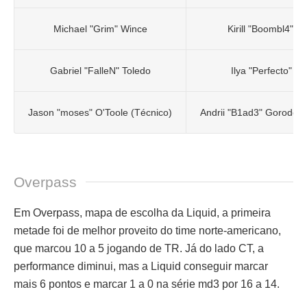
Michael "Grim" Wince
Kirill "Boombl4" M
Gabriel "FalleN" Toledo
Ilya "Perfecto" Za
Jason "moses" O'Toole (Técnico)
Andrii "B1ad3" Gorodens
Overpass
Em Overpass, mapa de escolha da Liquid, a primeira
metade foi de melhor proveito do time norte-americano,
que marcou 10 a 5 jogando de TR. Já do lado CT, a
performance diminui, mas a Liquid conseguir marcar
mais 6 pontos e marcar 1 a 0 na série md3 por 16 a 14.