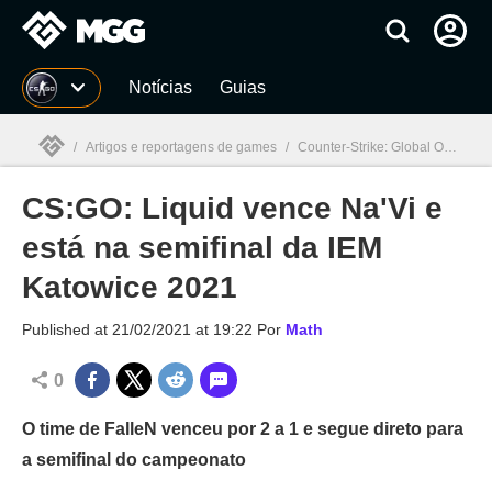
Millenium
Notícias
Guias
/
Artigos e reportagens de games
/
Counter-Strike: Global Offensive
CS:GO: Liquid vence Na'Vi e
Millenium

está na semifinal da IEM
Katowice 2021
Published at
21/02/2021 at 19:22
Por
Math
0
O time de FalleN venceu por 2 a 1 e segue direto para
a semifinal do campeonato