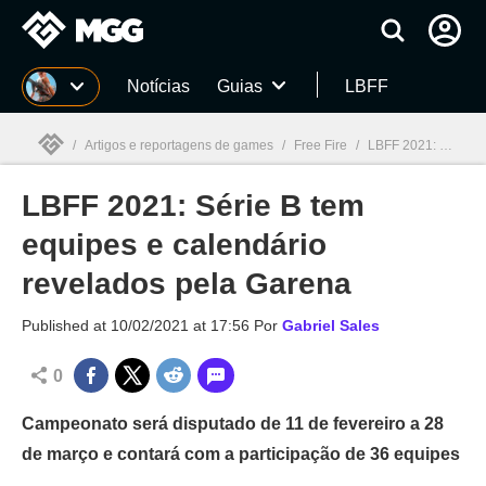
Millenium
Notícias
Guias
LBFF
/
Artigos e reportagens de games
/
Free Fire
/
LBFF 2021: Série B tem equipes e calendário revelados pela Garena
LBFF 2021: Série B tem
Millenium

equipes e calendário
revelados pela Garena
Published at
10/02/2021 at 17:56
Por
Gabriel Sales
0
Campeonato será disputado de 11 de fevereiro a 28
de março e contará com a participação de 36 equipes