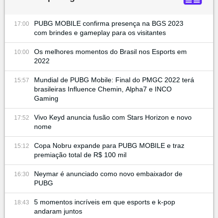
PUBG MOBILE confirma presença na BGS 2023
17:00
com brindes e gameplay para os visitantes
Os melhores momentos do Brasil nos Esports em
10:00
2022
Mundial de PUBG Mobile: Final do PMGC 2022 terá
15:57
brasileiras Influence Chemin, Alpha7 e INCO
Gaming
Vivo Keyd anuncia fusão com Stars Horizon e novo
17:52
nome
Copa Nobru expande para PUBG MOBILE e traz
15:12
premiação total de R$ 100 mil
Neymar é anunciado como novo embaixador de
16:30
PUBG
5 momentos incríveis em que esports e k-pop
18:43
andaram juntos