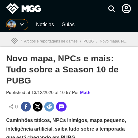
Millenium
Notícias
Guias
/
Artigos e reportagens de games
/
PUBG
/
Novo mapa, NPCs e mais: Tudo sobre a Season 10 de PUBG
Novo mapa, NPCs e mais:
Millenium

Tudo sobre a Season 10 de
PUBG
Published at
13/12/2020 at 10:57
Por
Math
0
Caminhões táticos, NPCs inimigos, mapa pequeno,
inteligência artificial, saiba tudo sobre a temporada
que está chegando em PUBG