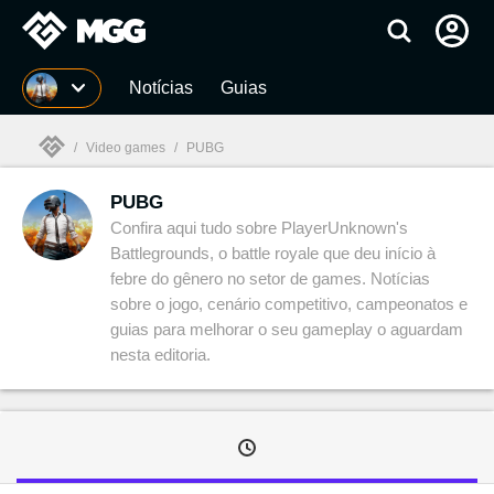
Millenium
Notícias
Guias
/
Video games
/
PUBG
PUBG
Millenium

Confira aqui tudo sobre PlayerUnknown's
Battlegrounds, o battle royale que deu início à
febre do gênero no setor de games. Notícias
sobre o jogo, cenário competitivo, campeonatos e
guias para melhorar o seu gameplay o aguardam
nesta editoria.