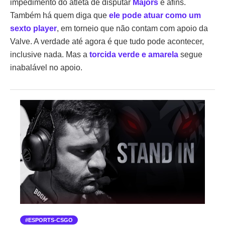
impedimento do atleta de disputar
Majors
e afins.
Também há quem diga que
ele pode atuar como um
sexto player
, em torneio que não contam com apoio da
Valve. A verdade até agora é que tudo pode acontecer,
inclusive nada. Mas a
torcida verde e amarela
segue
inabalável no apoio.
ESPORTS-CSGO