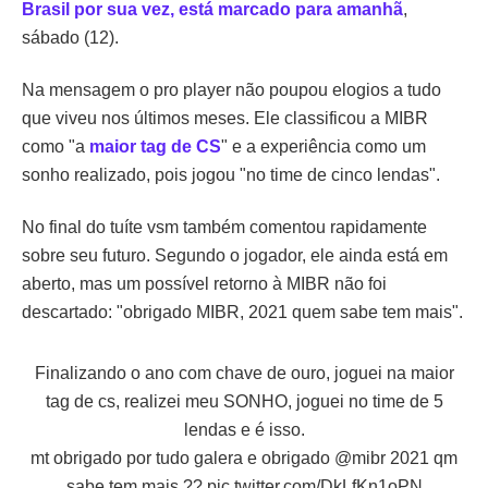
Brasil por sua vez, está marcado para amanhã
,
sábado (12).
Na mensagem o pro player não poupou elogios a tudo
que viveu nos últimos meses. Ele classificou a MIBR
como "a
maior tag de CS
" e a experiência como um
sonho realizado, pois jogou "no time de cinco lendas".
No final do tuíte vsm também comentou rapidamente
sobre seu futuro. Segundo o jogador, ele ainda está em
aberto, mas um possível retorno à MIBR não foi
descartado: "obrigado MIBR, 2021 quem sabe tem mais".
Finalizando o ano com chave de ouro, joguei na maior
tag de cs, realizei meu SONHO, joguei no time de 5
lendas e é isso.
mt obrigado por tudo galera e obrigado
@mibr
2021 qm
sabe tem mais ??
pic.twitter.com/DkLfKn1oPN