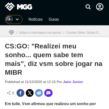
Millenium
Notícias
Guias
/
Artigos e reportagens de games
/
Counter-Strike: Global Offensive
CS:GO: "Realizei meu
Millenium

sonho... quem sabe tem
mais", diz vsm sobre jogar na
MIBR
Published at
11/12/2020 at 12:15
Por
Jairo Junior
0
Em tuíte, Vsm afirmou que realizou um sonho por