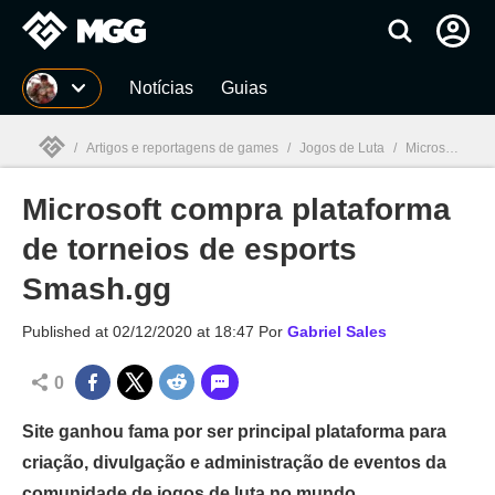
Millenium
Notícias
Guias
/
Artigos e reportagens de games
/
Jogos de Luta
/
Microsoft compra plataforma de torneios de esports Smash.gg
Microsoft compra plataforma
Millenium

de torneios de esports
Smash.gg
Published at
02/12/2020 at 18:47
Por
Gabriel Sales
0
Site ganhou fama por ser principal plataforma para
criação, divulgação e administração de eventos da
comunidade de jogos de luta no mundo