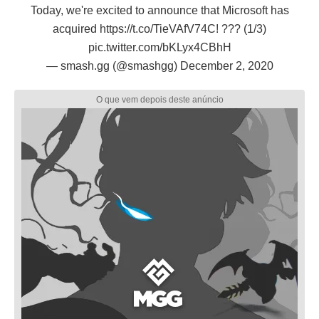
Today, we're excited to announce that Microsoft has
acquired
https://t.co/TieVAfV74C
! ??? (1/3)
pic.twitter.com/bKLyx4CBhH
— smash.gg (@smashgg)
December 2, 2020