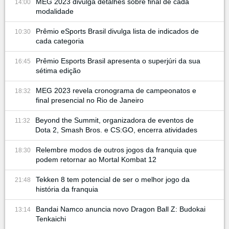
MEG 2023 divulga detalhes sobre final de cada
14:00
modalidade
Prêmio eSports Brasil divulga lista de indicados de
10:30
cada categoria
Prêmio Esports Brasil apresenta o superjúri da sua
16:45
sétima edição
MEG 2023 revela cronograma de campeonatos e
18:32
final presencial no Rio de Janeiro
Beyond the Summit, organizadora de eventos de
11:32
Dota 2, Smash Bros. e CS:GO, encerra atividades
Relembre modos de outros jogos da franquia que
18:30
podem retornar ao Mortal Kombat 12
Tekken 8 tem potencial de ser o melhor jogo da
21:48
história da franquia
Bandai Namco anuncia novo Dragon Ball Z: Budokai
13:14
Tenkaichi