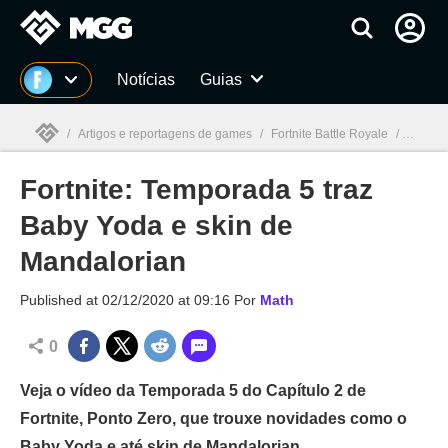
Millenium
Notícias
Guias
/
Artigos e reportagens de games
/
Fortnite Battle Royale
/
Fortnit
Fortnite: Temporada 5 traz
Millenium

Baby Yoda e skin de
Mandalorian
Published at
02/12/2020 at 09:16
Por
Math
0
Veja o vídeo da Temporada 5 do Capítulo 2 de
Fortnite, Ponto Zero, que trouxe novidades como o
Baby Yoda e até skin de Mandalorian