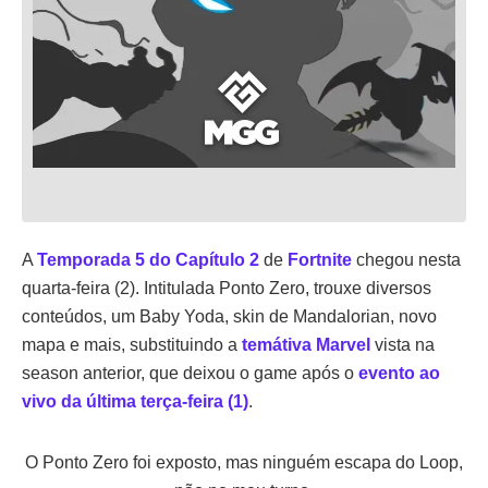
A
Temporada 5 do Capítulo 2
de
Fortnite
chegou nesta
quarta-feira (2). Intitulada Ponto Zero, trouxe diversos
conteúdos, um Baby Yoda, skin de Mandalorian, novo
mapa e mais, substituindo a
temátiva Marvel
vista na
season anterior, que deixou o game após o
evento ao
vivo da última terça-feira (1)
.
O Ponto Zero foi exposto, mas ninguém escapa do Loop,