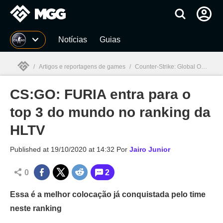
Millenium
Notícias
Guias
/
Artigos e reportagens de games
/
Counter-Strike: Global Offensive
CS:GO: FURIA entra para o
Millenium

top 3 do mundo no ranking da
HLTV
Published at
19/10/2020 at 14:32
Por
Jairo Junior
0
2
Essa é a melhor colocação já conquistada pelo time
neste ranking