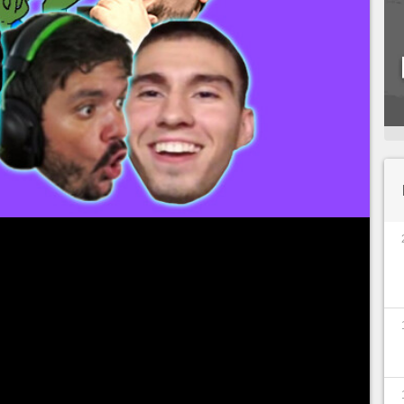
 fenômenos da internet. Utilizados para
de uma maneira mais irreverente, cada grupo
sde
League of Legends
a
Free Fire
,
CS:GO
,
cenário dos esports não fica de fora dessa.
ificado dos principais
memes dos esports
,