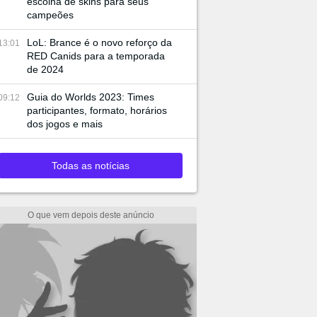
escolha de skins para seus
campeões
LoL: Brance é o novo reforço da
13:01
RED Canids para a temporada
de 2024
Guia do Worlds 2023: Times
09:12
participantes, formato, horários
dos jogos e mais
Todas as notícias