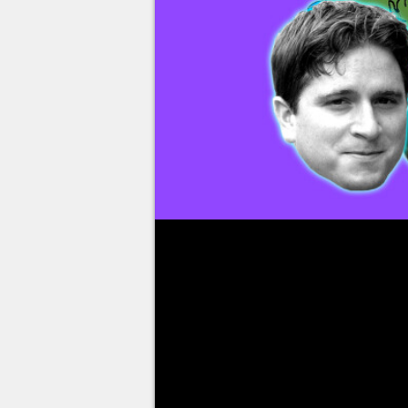
Os
memes
são um dos melhores
expressar ideias ou conceitos 
possui seus próprios virais de
Valorant
,
Fortnite
e mais - e o 
Conheça abaixo a origem e sign