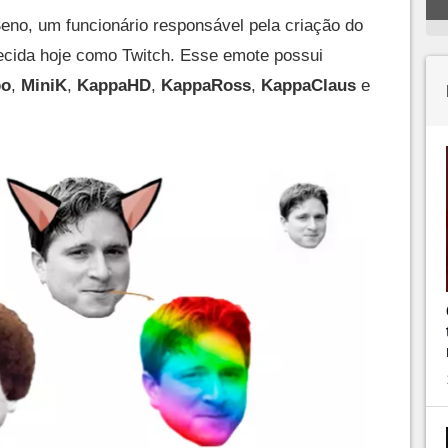
no, um funcionário responsável pela criação do
hecida hoje como Twitch. Esse emote possui
po
,
MiniK
,
KappaHD
,
KappaRoss
,
KappaClaus
e