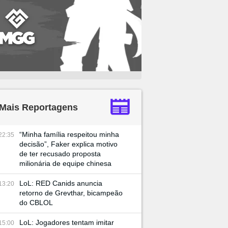
Mais Reportagens
“Minha família respeitou minha
22:35
decisão”, Faker explica motivo
de ter recusado proposta
milionária de equipe chinesa
LoL: RED Canids anuncia
13:20
retorno de Grevthar, bicampeão
do CBLOL
LoL: Jogadores tentam imitar
15:00