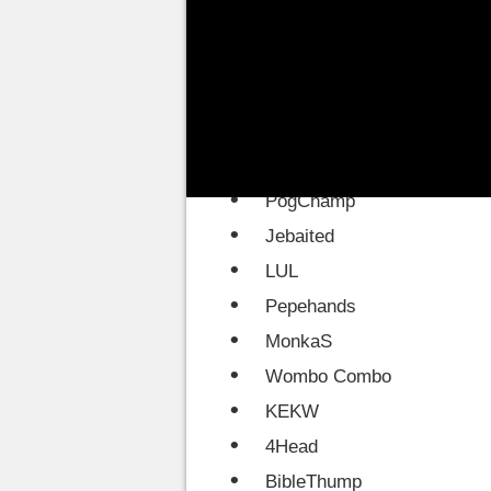
encontrados principalmente no
streamers
.
Nesta lista você encontra os s
Kappa
PogChamp
Jebaited
LUL
Pepehands
MonkaS
Wombo Combo
KEKW
4Head
BibleThump