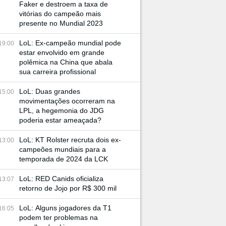
Faker e destroem a taxa de
vitórias do campeão mais
presente no Mundial 2023
LoL: Ex-campeão mundial pode
19:00
estar envolvido em grande
polêmica na China que abala
sua carreira profissional
LoL: Duas grandes
15:00
movimentações ocorreram na
LPL, a hegemonia do JDG
poderia estar ameaçada?
LoL: KT Rolster recruta dois ex-
13:00
campeões mundiais para a
temporada de 2024 da LCK
LoL: RED Canids oficializa
13:07
retorno de Jojo por R$ 300 mil
LoL: Alguns jogadores da T1
16:05
podem ter problemas na