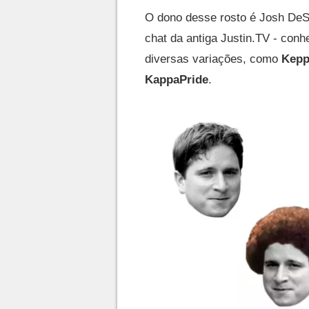
O dono desse rosto é Josh DeSe
chat da antiga Justin.TV - con
diversas variações, como
Kep
KappaPride
.