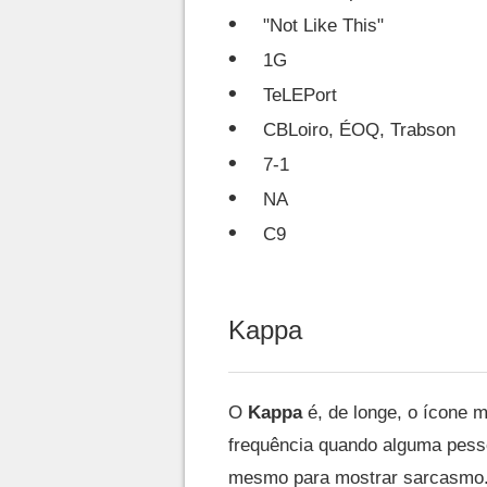
"Not Like This"
1G
TeLEPort
CBLoiro, ÉOQ, Trabson
7-1
NA
C9
Kappa
O
Kappa
é, de longe, o ícone 
frequência quando alguma pesso
mesmo para mostrar sarcasmo