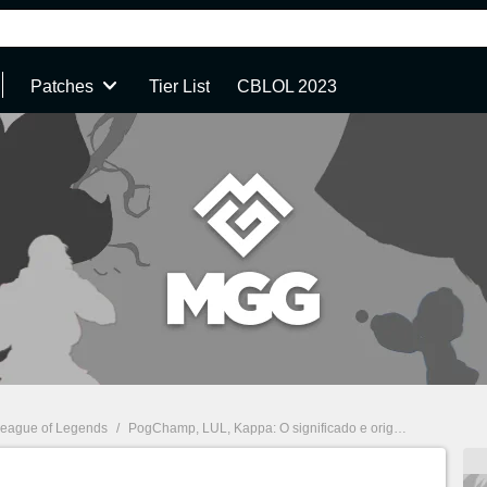
Patches
Tier List
CBLOL 2023
eague of Legends
/
PogChamp, LUL, Kappa: O significado e origem dos memes dos esports