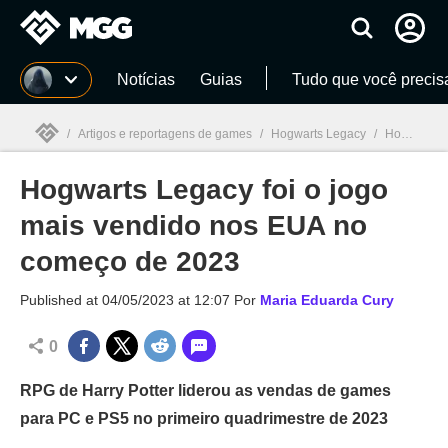
Millenium
Notícias
Guias
Tudo que você precis
/
Artigos e reportagens de games
/
Hogwarts Legacy
/
Hogwarts Legacy foi o jogo mais vendido nos EUA no começo de 2023
Hogwarts Legacy foi o jogo
Millenium

mais vendido nos EUA no
começo de 2023
Published at
04/05/2023 at 12:07
Por
Maria Eduarda Cury
0
RPG de Harry Potter liderou as vendas de games
para PC e PS5 no primeiro quadrimestre de 2023