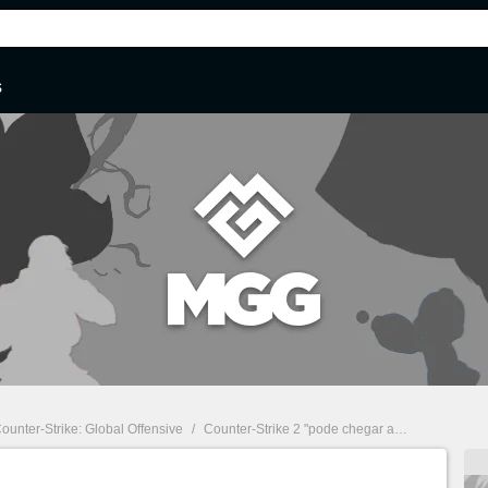
s
ounter-Strike: Global Offensive
/
Counter-Strike 2 "pode chegar a qualquer momento a partir de agora", crava Insider