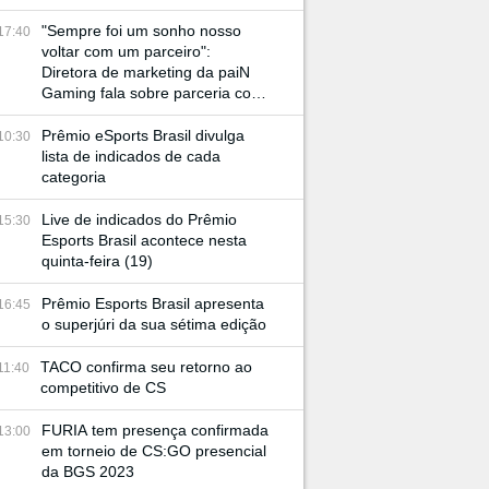
"Sempre foi um sonho nosso
17:40
voltar com um parceiro":
Diretora de marketing da paiN
Gaming fala sobre parceria com
JBL e retorno à BGS
Prêmio eSports Brasil divulga
10:30
lista de indicados de cada
categoria
Live de indicados do Prêmio
15:30
Esports Brasil acontece nesta
quinta-feira (19)
Prêmio Esports Brasil apresenta
16:45
o superjúri da sua sétima edição
TACO confirma seu retorno ao
11:40
competitivo de CS
FURIA tem presença confirmada
13:00
em torneio de CS:GO presencial
da BGS 2023