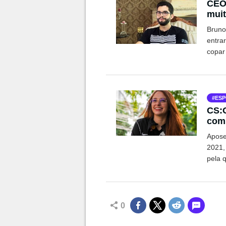
CEO 
muit
joga
Bruno
entra
copar 
ESP
CS:
comp
Apose
2021,
pela 
0