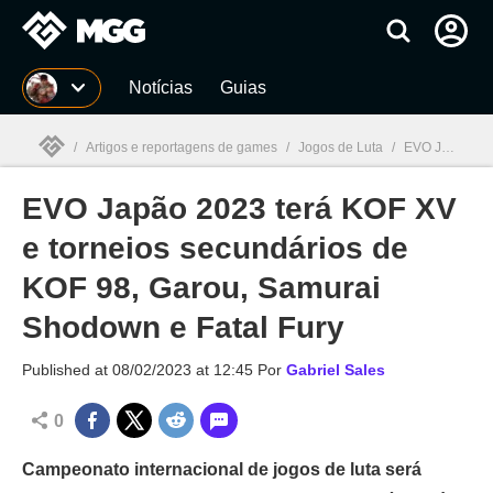
Millenium
Notícias
Guias
/
Artigos e reportagens de games
/
Jogos de Luta
/
EVO Japão 2023 terá KOF XV e torneios secundários de KOF 98, Garou, Samurai Shodown e Fatal Fury
EVO Japão 2023 terá KOF XV
Millenium

e torneios secundários de
KOF 98, Garou, Samurai
Shodown e Fatal Fury
Published at
08/02/2023 at 12:45
Por
Gabriel Sales
0
Campeonato internacional de jogos de luta será