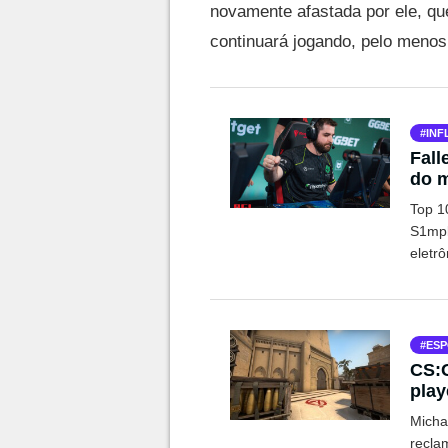
novamente afastada por ele, qu
continuará jogando, pelo menos
INF
Fall
do m
Top 1
S1mpl
eletrô
ESP
CS:G
play
Micha
recla