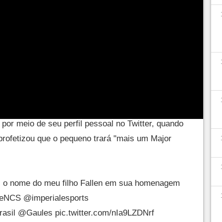
n de Oliveira entre nós
e setembro de 2021, quando os pais Matheus e
eu filho recém-nascido de Arthur Fallen de
2022, Matheus resolveu tornar esta homenagem
 por meio de seu perfil pessoal no Twitter, quando
 profetizou que o pequeno trará "mais um Major
ei o nome do meu filho Fallen em sua homenagem
leNCS
@imperialesports
rasil
@Gaules
pic.twitter.com/nIa9LZDNrf