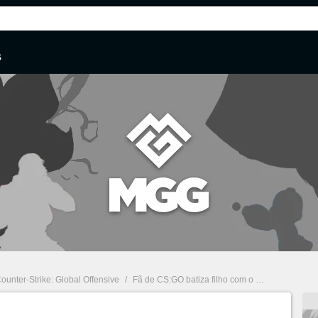
s
ounter-Strike: Global Offensive
/
Fã de CS:GO batiza filho com o nome de FalleN