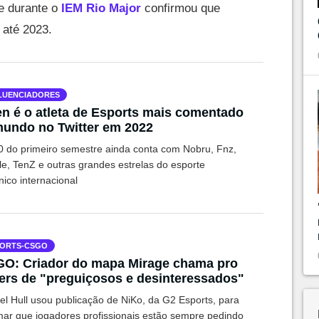
e durante o
IEM Rio Major
confirmou que
 até 2023.
LUENCIADORES
en é o atleta de Esports mais comentado
undo no Twitter em 2022
0 do primeiro semestre ainda conta com Nobru, Fnz,
e, TenZ e outras grandes estrelas do esporte
nico internacional
ORTS-CSGO
O: Criador do mapa Mirage chama pro
ers de "preguiçosos e desinteressados"
el Hull usou publicação de NiKo, da G2 Esports, para
mar que jogadores profissionais estão sempre pedindo