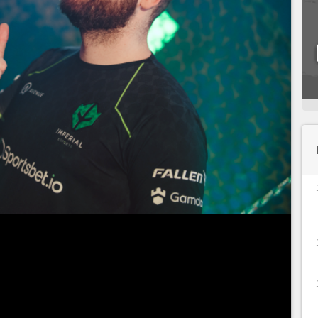
ionais, os esports também estão repletos de
ssoas que possuem um ótimo desempenho no jogo
adas incríveis e inspiram fãs dentro de suas
 player brasileiro de
CS:GO
Gabriel "
FalleN
"
ís e recebeu mais uma prova deste status ao
batizada com seu nick.