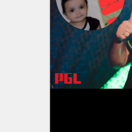
Assim como nos esportes tradic
ídolos, sendo eles aquelas pe
em que competem, que criam jog
respectivas comunidades. O pro
Toledo é um grande ídolo no pa
descobrir que uma criança foi 