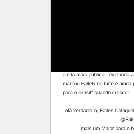
Temos um Arthur Falle
Esta história começou em 20 d
Maria Flora decidiram batizar s
Oliveira Araújo. No início de 
ainda mais pública, revelando-a
marcou FalleN no tuíte e ainda
para o Brasil" quando crescer.
olá verdadeiro, Fallen Coloqu
@Fal
mais um Major para o b