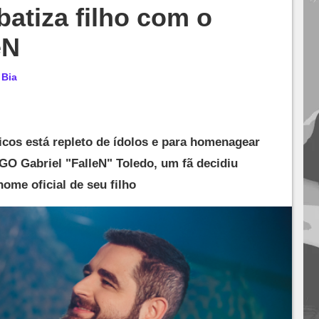
atiza filho com o
eN
r
Bia
icos está repleto de ídolos e para homenagear
GO Gabriel "FalleN" Toledo, um fã decidiu
nome oficial de seu filho