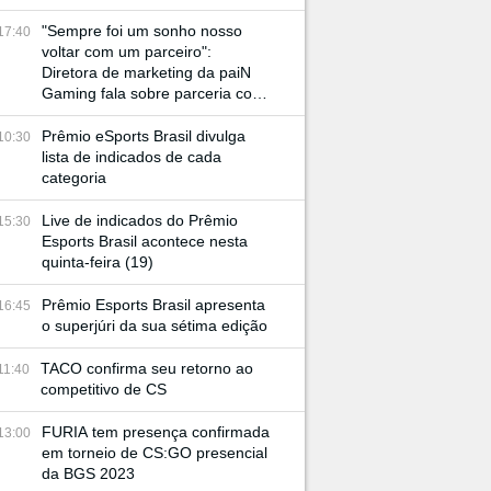
"Sempre foi um sonho nosso
17:40
voltar com um parceiro":
Diretora de marketing da paiN
Gaming fala sobre parceria com
JBL e retorno à BGS
Prêmio eSports Brasil divulga
10:30
lista de indicados de cada
categoria
Live de indicados do Prêmio
15:30
Esports Brasil acontece nesta
quinta-feira (19)
Prêmio Esports Brasil apresenta
16:45
o superjúri da sua sétima edição
TACO confirma seu retorno ao
11:40
competitivo de CS
FURIA tem presença confirmada
13:00
em torneio de CS:GO presencial
da BGS 2023