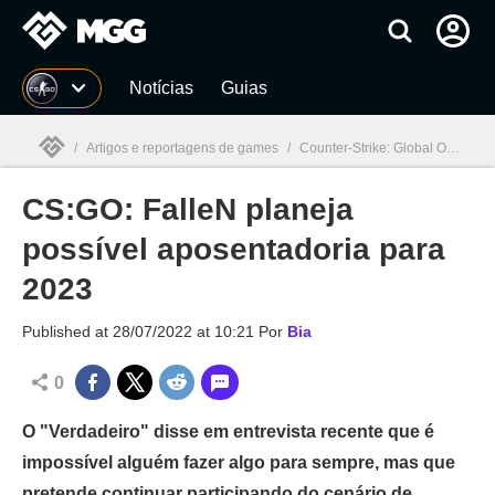
Millenium
Notícias
Guias
/
Artigos e reportagens de games
/
Counter-Strike: Global Offensive
CS:GO: FalleN planeja
Millenium

possível aposentadoria para
2023
Published at
28/07/2022 at 10:21
Por
Bia
0
O "Verdadeiro" disse em entrevista recente que é
impossível alguém fazer algo para sempre, mas que
pretende continuar participando do cenário de