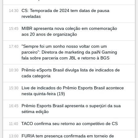
CS: Temporada de 2024 tem datas de pausa
14:30
reveladas
MIBR apresenta nova coleção em comemoração
15:45
aos 20 anos de organização
"Sempre foi um sonho nosso voltar com um
17:40
parceiro": Diretora de marketing da paiN Gaming
fala sobre parceria com JBL e retorno à BGS
Prêmio eSports Brasil divulga lista de indicados de
10:30
cada categoria
Live de indicados do Prêmio Esports Brasil acontece
15:30
nesta quinta-feira (19)
Prêmio Esports Brasil apresenta o superjúri da sua
16:45
sétima edição
TACO confirma seu retorno ao competitivo de CS
11:40
FURIA tem presença confirmada em torneio de
13:00