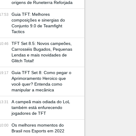
origens de Runeterra Reforjada
Guia TFT: Melhores
17:53
composições e sinergias do
Conjunto 9.0 de Teamfight
Tactics
TFT Set 8.5: Novos campeões,
10:46
Carrosséis Bugados, Pequenas
Lendas e mais novidades de
Glitch Total!
Guia TFT Set 8: Como pegar o
19:17
Aprimoramento Heroico que
você quer? Entenda como
manipular a mecânica
A campeã mais odiada do LoL
13:31
também está enfurecendo
jogadores de TFT
Os melhores momentos do
10:00
Brasil nos Esports em 2022