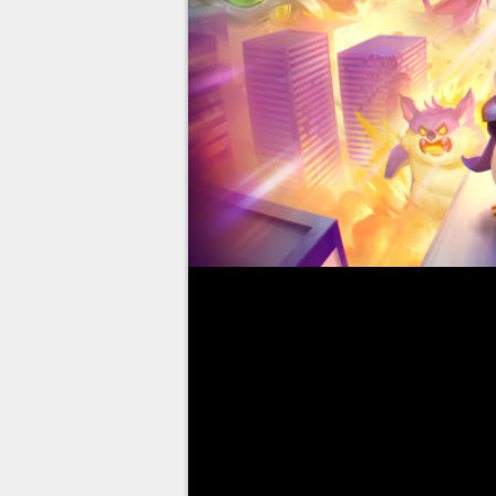
Teamfight Tactics
recebe seu
leva direto para Espatópolis, o
Teremos novas sinergias, camp
Estelares
.
Nós do
MGG Brasil
separamos 