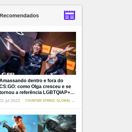
Recomendados
Amassando dentro e fora do
CS:GO: como Olga cresceu e se
tornou a referência LGBTQIAP+
que não teve
01 jul 2022
COUNTER-STRIKE: GLOBAL OFFENSIVE