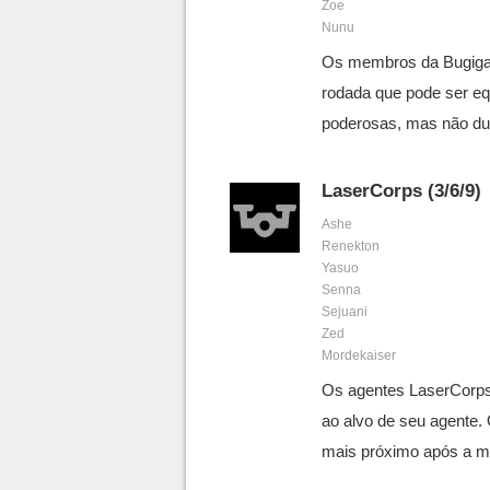
Zoe
Nunu
Os membros da Bugigan
rodada que pode ser eq
poderosas, mas não du
LaserCorps (3/6/9)
Ashe
Renekton
Yasuo
Senna
Sejuani
Zed
Mordekaiser
Os agentes LaserCorp
ao alvo de seu agente.
mais próximo após a mor