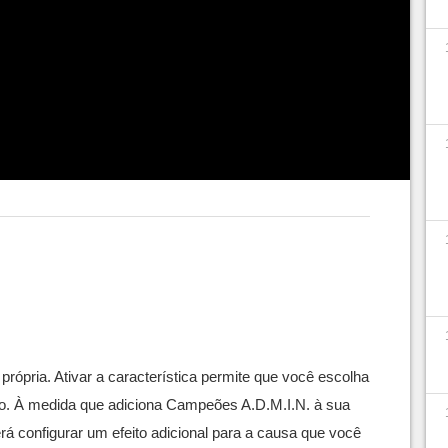
sinergias. Caso você queira entender mais sobre
erir nos links acima. Lembrando que as
ão oficiais da Riot.
 própria. Ativar a característica permite que você escolha
to. À medida que adiciona Campeões A.D.M.I.N. à sua
á configurar um efeito adicional para a causa que você