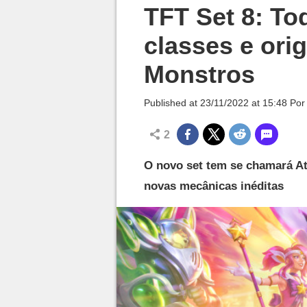
Millenium

TFT Set 8: T
classes e ori
Monstros
Published at
23/11/2022 at 15:48
Po
2
O novo set tem se chamará Ata
novas mecânicas inéditas