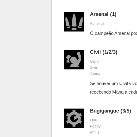
Arsenal (1)
Aphelios
O campeão Arsenal pode
Cívil (1/2/3)
Galio
Sivir
Janna
Se houver um Civil vivo
recebendo Mana a cada
Bugigangue (3/5)
Lulu
Poppy
Annie