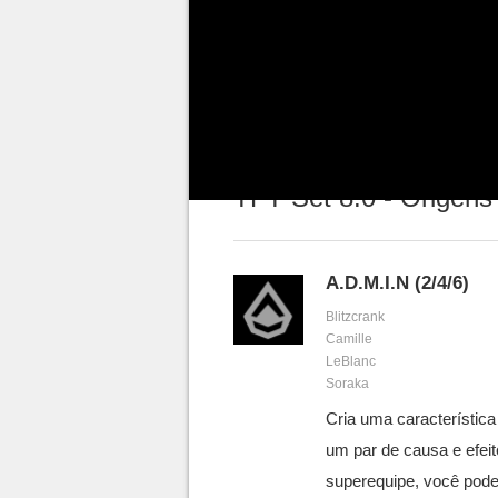
assim como todas as origens e 
as novas mecânicas basta conf
traduções das habilidades não s
TFT Set 8.0 - Origens
A.D.M.I.N (2/4/6)
Blitzcrank
Camille
LeBlanc
Soraka
Cria uma característica
um par de causa e efei
superequipe, você poder