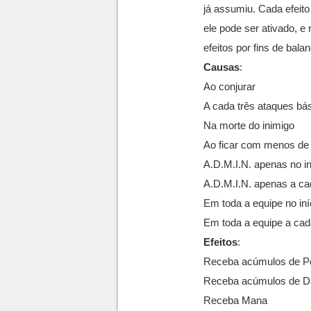
já assumiu. Cada efeito
ele pode ser ativado, 
efeitos por fins de bal
Causas
:
Ao conjurar
A cada três ataques bá
Na morte do inimigo
Ao ficar com menos de
A.D.M.I.N. apenas no i
A.D.M.I.N. apenas a ca
Em toda a equipe no in
Em toda a equipe a cad
Efeitos
:
Receba acúmulos de Po
Receba acúmulos de D
Receba Mana