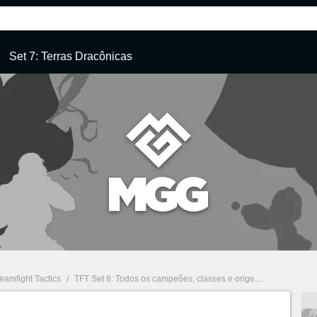
Set 7: Terras Dracônicas
eamfight Tactics
/
TFT Set 8: Todos os campeões, classes e origens de Ataque dos Monstros