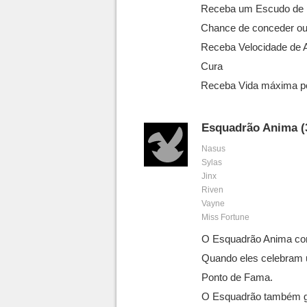
Receba um Escudo de 
Chance de conceder ou
Receba Velocidade de 
Cura
Receba Vida máxima p
Esquadrão Anima (3
Nasus
Sylas
Jinx
Riven
Vayne
Miss Fortune
O Esquadrão Anima con
Quando eles celebram 
Ponto de Fama.
O Esquadrão também g