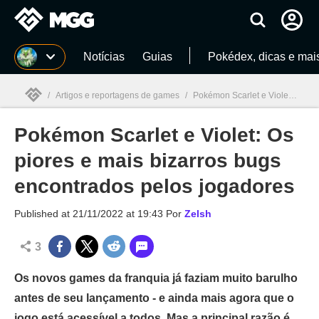
Millenium
Notícias
Guias
Pokédex, dicas e mai
/
Artigos e reportagens de games
/
Pokémon Scarlet e Violet
/
Pok
Pokémon Scarlet e Violet: Os
Millenium

piores e mais bizarros bugs
encontrados pelos jogadores
Published at
21/11/2022 at 19:43
Por
Zelsh
3
Os novos games da franquia já faziam muito barulho
antes de seu lançamento - e ainda mais agora que o
jogo está acessível a todos. Mas a principal razão é