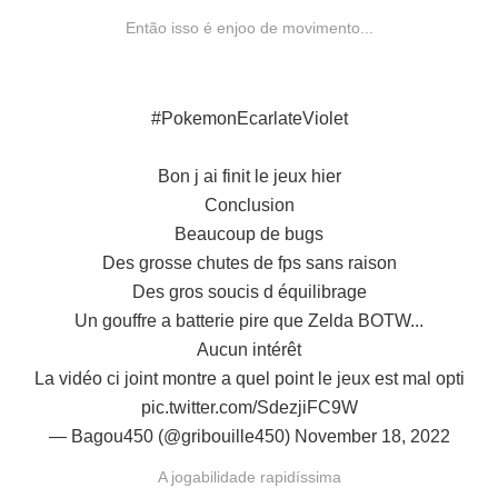
Então isso é enjoo de movimento...
#PokemonEcarlateViolet
Bon j ai finit le jeux hier
Conclusion
Beaucoup de bugs
Des grosse chutes de fps sans raison
Des gros soucis d équilibrage
Un gouffre a batterie pire que Zelda BOTW...
Aucun intérêt
La vidéo ci joint montre a quel point le jeux est mal opti
pic.twitter.com/SdezjiFC9W
— Bagou450 (@gribouille450)
November 18, 2022
A jogabilidade rapidíssima