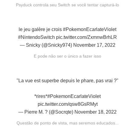
Psyduck controla seu Switch se você tentar capturá-lo
le jeu galère je crois
#PokemonEcarlateViolet
#NintendoSwitch
pic.twitter.com/ZxmnwBrhLR
— Snicky (@Snicky974)
November 17, 2022
E pode não ser o único a fazer isso
"La vue est superbe depuis le phare, pas vrai ?"
*rires*
#PokemonEcarlateViolet
pic.twitter.com/qsw8GsRMyt
— Pierre M. ? (@Socrqte)
November 18, 2022
Questão de ponto de vista, mas seremos educados...