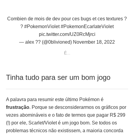
Combien de mois de dev pour ces bugs et ces textures ?
?
#PokemonViolet
#PokemonEcarlateViolet
pic.twitter.com/UZ0RcMjrci
— alex ?? (@0blivioned)
November 18, 2022
É...
Tinha tudo para ser um bom jogo
A palavra para resumir este último Pokémon é
frustração
. Porque se desconsiderarmos os gráficos por
vezes abomináveis e o fato de termos que pagar R$ 299
(!) por ele, Scarlet/Violet é um jogo bom. Se todos os
problemas técnicos não existissem, a maioria concorda