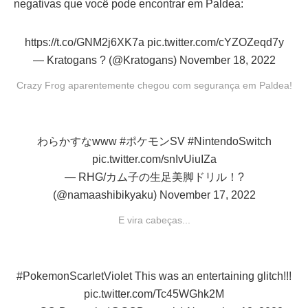
negativas que você pode encontrar em Paldea:
https://t.co/GNM2j6XK7a
pic.twitter.com/cYZOZeqd7y
— Kratogans ? (@Kratogans)
November 18, 2022
Crazy Frog aparentemente chegou com segurança em Paldea!
わらかすなwww
#ポケモンSV
#NintendoSwitch
pic.twitter.com/snIvUiuIZa
— RHG/カム子の生足美脚ドリル！?
(@namaashibikyaku)
November 17, 2022
E vira cabeças...
#PokemonScarletViolet
This was an entertaining glitch!!!
pic.twitter.com/Tc45WGhk2M