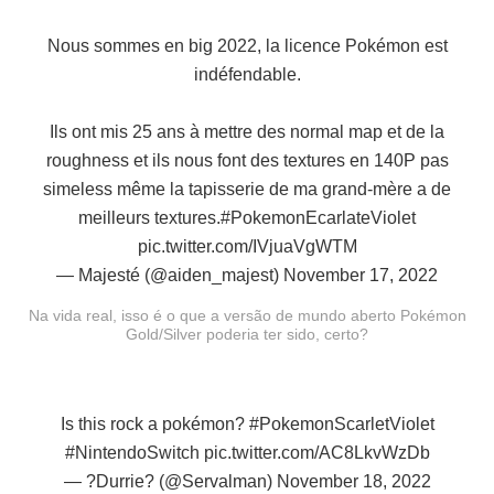
Nous sommes en big 2022, la licence Pokémon est
indéfendable.
Ils ont mis 25 ans à mettre des normal map et de la
roughness et ils nous font des textures en 140P pas
simeless même la tapisserie de ma grand-mère a de
meilleurs textures.
#PokemonEcarlateViolet
pic.twitter.com/IVjuaVgWTM
— Majesté (@aiden_majest)
November 17, 2022
Na vida real, isso é o que a versão de mundo aberto Pokémon
Gold/Silver poderia ter sido, certo?
Is this rock a pokémon?
#PokemonScarletViolet
#NintendoSwitch
pic.twitter.com/AC8LkvWzDb
— ?Durrie? (@Servalman)
November 18, 2022