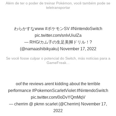
Além de ter o poder de treinar Pokémon, você também pode se
teletransportar
わらかすなwww
#ポケモンSV
#NintendoSwitch
pic.twitter.com/snIvUiuIZa
— RHG/カム子の生足美脚ドリル！?
(@namaashibikyaku)
November 17, 2022
Se você fosse culpar o potencial do Switch, más notícias para a
GameFreak...
oof the reviews arent kidding about the terrible
performance
#PokemonScarletViolet
#NintendoSwitch
pic.twitter.com/0oDvYQmMqV
— cherrim @ pkmn scarlet (@Cherrim)
November 17,
2022