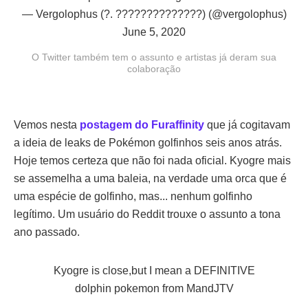
— Vergolophus (?. ??????????????) (@vergolophus)
June 5, 2020
O Twitter também tem o assunto e artistas já deram sua
colaboração
Vemos nesta
postagem do Furaffinity
que já cogitavam
a ideia de leaks de Pokémon golfinhos seis anos atrás.
Hoje temos certeza que não foi nada oficial. Kyogre mais
se assemelha a uma baleia, na verdade uma orca que é
uma espécie de golfinho, mas... nenhum golfinho
legítimo. Um usuário do Reddit trouxe o assunto a tona
ano passado.
Kyogre is close,but I mean a DEFINITIVE
dolphin pokemon
from
MandJTV