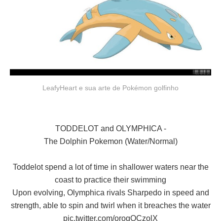
LeafyHeart e sua arte de Pokémon golfinho
TODDELOT and OLYMPHICA -
The Dolphin Pokemon (Water/Normal)
Toddelot spend a lot of time in shallower waters near the
coast to practice their swimming
Upon evolving, Olymphica rivals Sharpedo in speed and
strength, able to spin and twirl when it breaches the water
pic.twitter.com/orogOCzolX