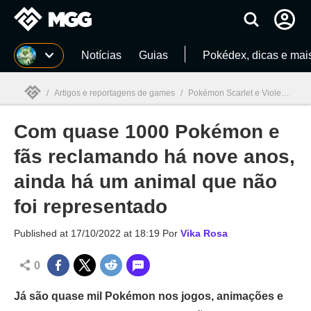
Millenium
Notícias
Guias
Pokédex, dicas e mai
/
Artigos e reportagens de games
/
Pokémon Scarlet e Violet
/
Com
Com quase 1000 Pokémon e
Millenium

fãs reclamando há nove anos,
ainda há um animal que não
foi representado
Published at
17/10/2022 at 18:19
Por
Vika Rosa
0
Já são quase mil Pokémon nos jogos, animações e