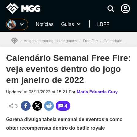
Millenium
Notícias
Guias
LBFF
/
Artigos e reportagens de games
/
Free Fire
/
Calendário Semanal Free Fire: veja eventos dentro do jogo em janeiro de 2022
Calendário Semanal Free Fire:
Millenium

veja eventos dentro do jogo
em janeiro de 2022
Updated at
08/11/2022 at 15:21
Por
Maria Eduarda Cury
3
4
Garena divulga tabela semanal de eventos e como
obter recompensas dentro do battle royale