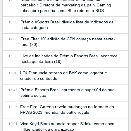
parceiro": Diretora de marketing da paiN Gaming
fala sobre parceria com JBL e retorno à BGS
Prêmio eSports Brasil divulga lista de indicados de
10:30
cada categoria
Free Fire: 10ª edição da CPN começa nesta sexta-
14:00
feira (20)
Live de indicados do Prêmio Esports Brasil acontece
15:30
nesta quinta-feira (19)
LOUD anuncia retorno de BAK como jogador e
11:30
criador de conteúdo
Prêmio Esports Brasil apresenta o superjúri da sua
16:45
sétima edição
Free Fire: Garena revela mudanças no formato do
11:17
FFWS 2023, mundial do battle royale
Vivo Keyd Stars anuncia rapper Sidoka como novo
19:01
influenciador da organização