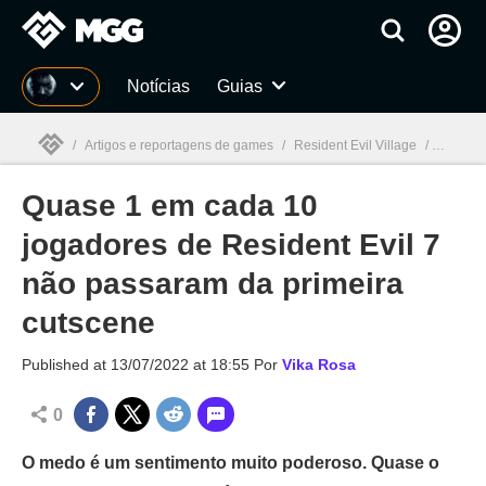
Millenium
Notícias
Guias
/
Artigos e reportagens de games
/
Resident Evil Village
/
Quase 1
Quase 1 em cada 10
Millenium

jogadores de Resident Evil 7
não passaram da primeira
cutscene
Published at
13/07/2022 at 18:55
Por
Vika Rosa
0
O medo é um sentimento muito poderoso. Quase o