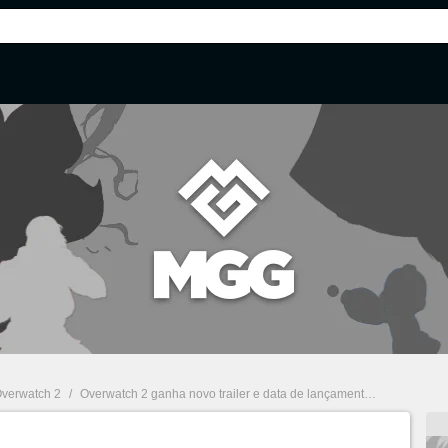
verwatch 2
/
Overwatch 2 ganha novo trailer e data de lançamento; modo PvP será free to play