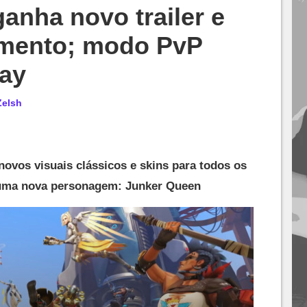
anha novo trailer e
amento; modo PvP
lay
Zelsh
 novos visuais clássicos e skins para todos os
 uma nova personagem: Junker Queen