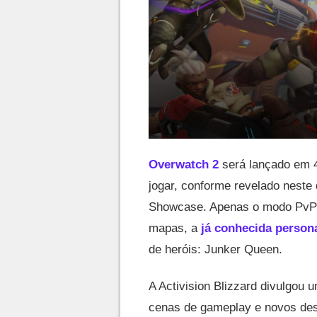
Overwatch 2
será lançado em 4
jogar, conforme revelado nest
Showcase. Apenas o modo PvP e
mapas, a
já conhecida perso
de heróis: Junker Queen.
A Activision Blizzard divulgou 
cenas de gameplay e novos des