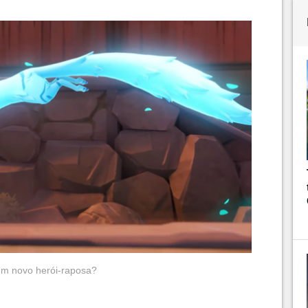
m novo herói-raposa?