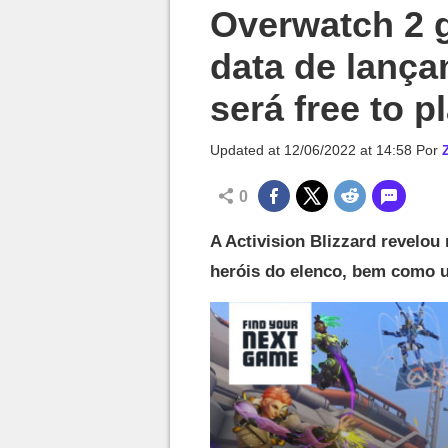
Millenium

Overwatch 2 g
data de lanç
será free to p
Updated at
12/06/2022 at 14:58
Por
0
A Activision Blizzard revelou
heróis do elenco, bem como