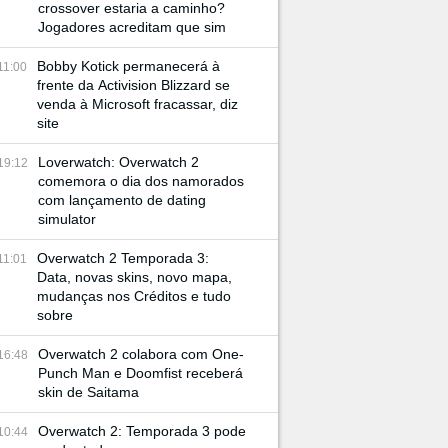
crossover estaria a caminho?
Jogadores acreditam que sim
Bobby Kotick permanecerá à
11:00
frente da Activision Blizzard se
venda à Microsoft fracassar, diz
site
Loverwatch: Overwatch 2
19:12
comemora o dia dos namorados
com lançamento de dating
simulator
Overwatch 2 Temporada 3:
11:01
Data, novas skins, novo mapa,
mudanças nos Créditos e tudo
sobre
Overwatch 2 colabora com One-
16:48
Punch Man e Doomfist receberá
skin de Saitama
Overwatch 2: Temporada 3 pode
10:44