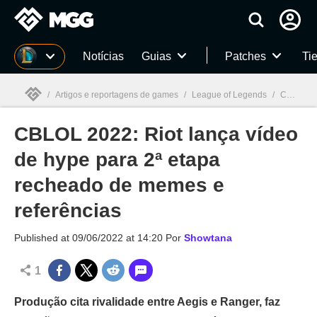
Millenium
Notícias
Guias
Patches
Tie
/
Artigos e reportagens de games
/
League of Legends
/
CBLOL 2022: Riot lança vídeo de hype para 2ª etapa recheado de memes e referências
CBLOL 2022: Riot lança vídeo
Millenium

de hype para 2ª etapa
recheado de memes e
referências
Published at
09/06/2022 at 14:20
Por
Showtana
1
Produção cita rivalidade entre Aegis e Ranger, faz