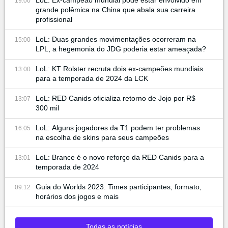
LoL: Ex-campeão mundial pode estar envolvido em
19:00
grande polêmica na China que abala sua carreira
profissional
LoL: Duas grandes movimentações ocorreram na
15:00
LPL, a hegemonia do JDG poderia estar ameaçada?
LoL: KT Rolster recruta dois ex-campeões mundiais
13:00
para a temporada de 2024 da LCK
LoL: RED Canids oficializa retorno de Jojo por R$
13:07
300 mil
LoL: Alguns jogadores da T1 podem ter problemas
16:05
na escolha de skins para seus campeões
LoL: Brance é o novo reforço da RED Canids para a
13:01
temporada de 2024
Guia do Worlds 2023: Times participantes, formato,
09:12
horários dos jogos e mais
Todas as notícias