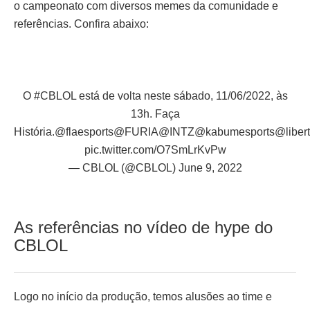
o campeonato com diversos memes da comunidade e
referências. Confira abaixo:
O
#CBLOL
está de volta neste sábado, 11/06/2022, às
13h. Faça
História.
@flaesports
@FURIA
@INTZ
@kabumesports
@liber
pic.twitter.com/O7SmLrKvPw
— CBLOL (@CBLOL)
June 9, 2022
As referências no vídeo de hype do
CBLOL
Logo no início da produção, temos alusões ao time e