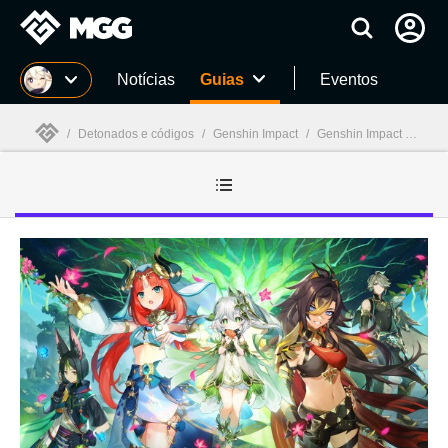
Millenium
Notícias
Guias
Eventos
/
Detonados e códigos
/
Genshin Impact
/
Genshin Impact : Guias, detonados e códigos
Millenium
