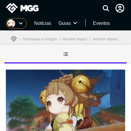
Millenium
Notícias
Guias
Eventos
/
Detonados e códigos
/
Genshin Impact
/
Genshin Impact guias
Millenium
