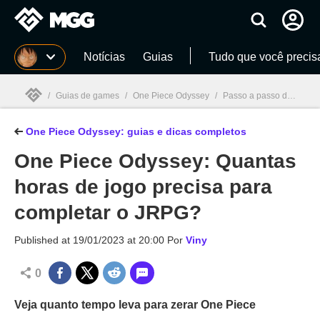
Millenium
Notícias
Guias
Tudo que você precis
/
Guias de games
/
One Piece Odyssey
/
Passo a passo de One Piece Odyssey: missões, dicas e guias completos
One Piece Odyssey: guias e dicas completos
Millenium

One Piece Odyssey: Quantas
horas de jogo precisa para
completar o JRPG?
Published at
19/01/2023 at 20:00
Por
Viny
0
Veja quanto tempo leva para zerar One Piece