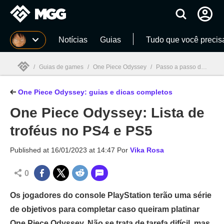
Millenium
Notícias
Guias
Tudo que você precis
/
Guias de games
/
One Piece Odyssey
/
Passo a passo de One Piece Odyssey: missões, dicas e guias completos
One Piece Odyssey: guias e dicas completos
Millenium

One Piece Odyssey: Lista de
troféus no PS4 e PS5
Published at
16/01/2023 at 14:47
Por
Vika Rosa
0
Os jogadores do console PlayStation terão uma série
de objetivos para completar caso queiram platinar
One Piece Odyssey. Não se trata de tarefa difícil, mas