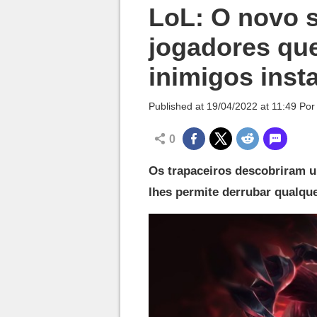
Millenium

LoL: O novo s
jogadores que
inimigos ins
Published at
19/04/2022 at 11:49
Po
0
Os trapaceiros descobriram u
lhes permite derrubar qualqu