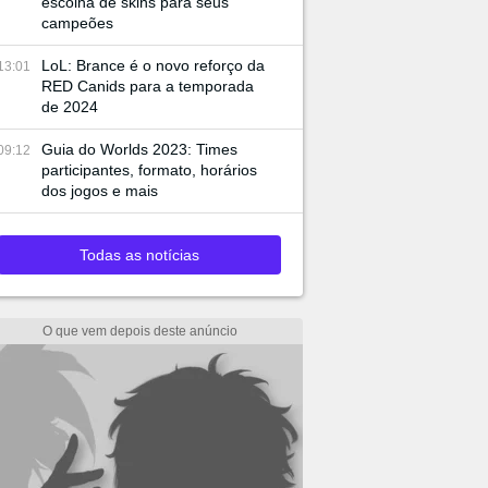
escolha de skins para seus
campeões
LoL: Brance é o novo reforço da
13:01
RED Canids para a temporada
de 2024
Guia do Worlds 2023: Times
09:12
participantes, formato, horários
dos jogos e mais
Todas as notícias