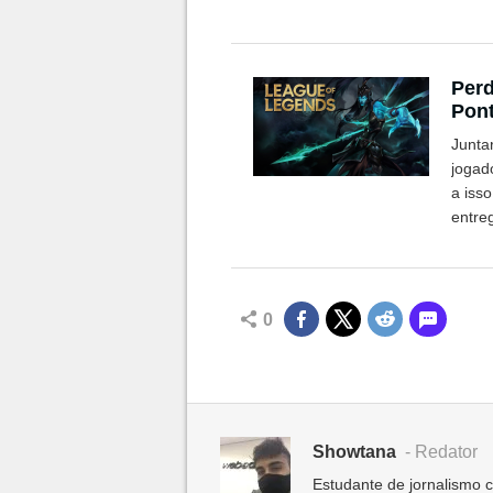
Perd
Pont
com
Junta
jogad
a isso
entre
0
Showtana
- Redator
Estudante de jornalismo 