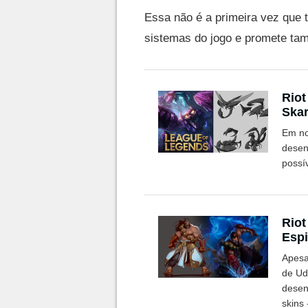
Essa não é a primeira vez que
sistemas do jogo e promete tam
Riot
Skar
Em no
desen
possív
Riot
Espi
LoL
Apesa
de Ud
desen
skins 