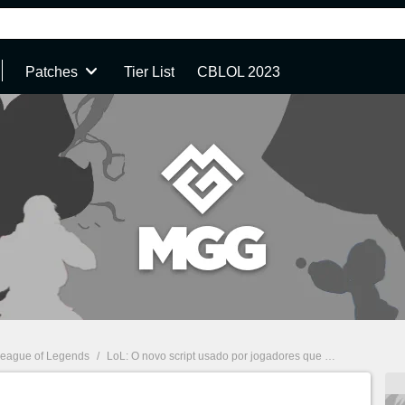
Patches
Tier List
CBLOL 2023
eague of Legends
/
LoL: O novo script usado por jogadores que os permite matar inimigos instantaneamente