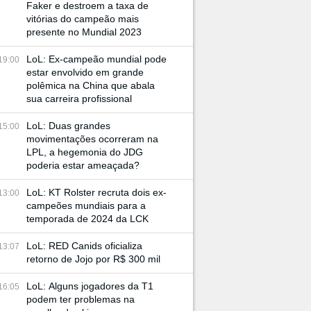
Faker e destroem a taxa de
vitórias do campeão mais
presente no Mundial 2023
LoL: Ex-campeão mundial pode
19:00
estar envolvido em grande
polêmica na China que abala
sua carreira profissional
LoL: Duas grandes
15:00
movimentações ocorreram na
LPL, a hegemonia do JDG
poderia estar ameaçada?
LoL: KT Rolster recruta dois ex-
13:00
campeões mundiais para a
temporada de 2024 da LCK
LoL: RED Canids oficializa
13:07
retorno de Jojo por R$ 300 mil
LoL: Alguns jogadores da T1
16:05
podem ter problemas na