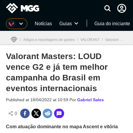
Millenium
Notícias
Guias
Guia do iniciante
/
Artigos e reportagens de games
/
VALORANT
/
Valorant Masters: LOUD vence G2 e já tem melhor campanha do Brasil em eventos internacionais
Valorant Masters: LOUD
Millenium

vence G2 e já tem melhor
campanha do Brasil em
eventos internacionais
Published at
18/04/2022 at 10:59
Por
Gabriel Sales
0
Com atuação dominante no mapa Ascent e vitória