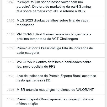
"Sempre foi um sonho nosso voltar com um
17:40
parceiro": Diretora de marketing da paiN Gaming
fala sobre parceria com JBL e retorno à BGS
MEG 2023 divulga detalhes sobre final de cada
14:00
modalidade
VALORANT: Riot Games revela mudanças para a
16:00
próxima temporada do VCT Challengers
Prêmio eSports Brasil divulga lista de indicados de
10:30
cada categoria
VALORANT: Confira detalhes e habilidades sobre
16:12
Iso, novo duelista do FPS
Live de indicados do Prêmio Esports Brasil acontece
15:30
nesta quinta-feira (19)
MIBR anuncia mudanças no elenco de VALORANT
12:06
Prêmio Esports Brasil apresenta o superjúri da sua
16:45
sétima edição