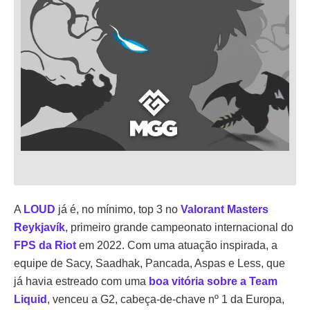
A
LOUD
já é, no mínimo, top 3 no
Valorant Masters
Reykjavík
, primeiro grande campeonato internacional do
FPS da Riot
em 2022. Com uma atuação inspirada, a
equipe de Sacy, Saadhak, Pancada, Aspas e Less, que
já havia estreado com uma
boa vitória sobre a Team
Liquid
, venceu a G2, cabeça-de-chave nº 1 da Europa,