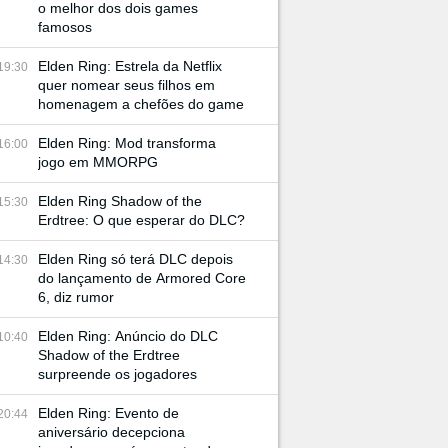
o melhor dos dois games
famosos
Elden Ring: Estrela da Netflix
19:30
quer nomear seus filhos em
homenagem a chefões do game
Elden Ring: Mod transforma
16:00
jogo em MMORPG
Elden Ring Shadow of the
15:30
Erdtree: O que esperar do DLC?
Elden Ring só terá DLC depois
14:30
do lançamento de Armored Core
6, diz rumor
Elden Ring: Anúncio do DLC
10:40
Shadow of the Erdtree
surpreende os jogadores
Elden Ring: Evento de
20:44
aniversário decepciona