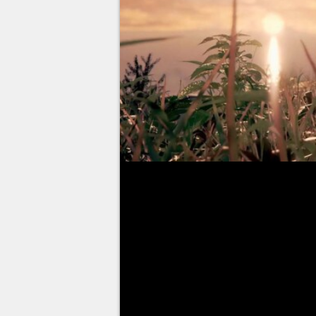
As
Terras Intermédias são um
Elden Ring
há novas monstruos
para aniquilá-lo. Para enfrenta
você precisa estar bem equipa
adequada
. Mas isso não é tudo