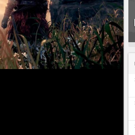
 lugar temível
. Em cada região do
mapa de
idades apenas esperando que o jogador apareça
r essas criaturas e chefes sedentos por sangue
do:
armadura da cabeça aos pés
e uma
arma
 que um guerreiro deve carregar.