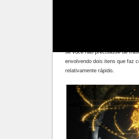
Frascos de Lágrimas são um c
permitem que você se cure rapi
enfrentando um
chefe como Ma
Mas esses frascos têm um pon
deles
e eles se regeneram qua
se você não precisasse de fras
envolvendo dois itens que faz 
relativamente rápido.