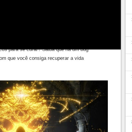
onsumível essencial em
Elden Ring
, pois
damente. Bastante útil quando você está
rgit
, cuja velocidade é bastante surpreendente.
to fraco: você tem uma
quantidade limitada
ndo você descansa em um local de graça. Mas e
cos para se curar? Saiba que há um bug
com que você consiga recuperar a vida