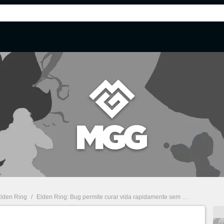
lden Ring
/
Elden Ring: Bug permite curar vida rapidamente sem usar frascos