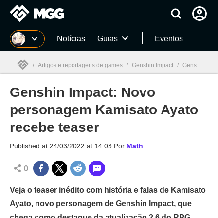
Millenium
Notícias
Guias
Eventos
/
Artigos e reportagens de games
/
Genshin Impact
/
Genshin Impact: Novo personagem Kamisato Ayato recebe teaser
Genshin Impact: Novo
Millenium

personagem Kamisato Ayato
recebe teaser
Published at
24/03/2022 at 14:03
Por
Math
0
Veja o teaser inédito com história e falas de Kamisato
Ayato, novo personagem de Genshin Impact, que
chega como destaque da atualização 2.6 do RPG