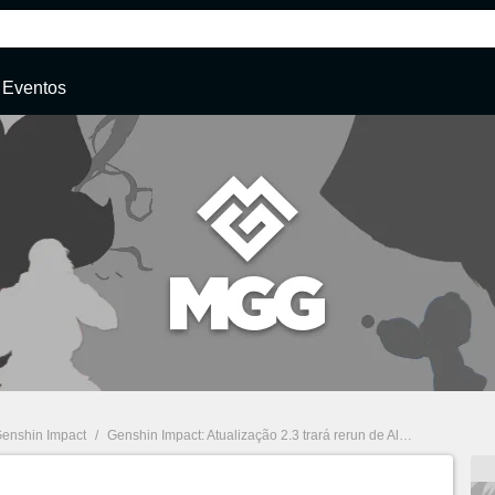
Eventos
enshin Impact
/
Genshin Impact: Atualização 2.3 trará rerun de Albedo e Eula