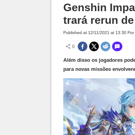
Millenium

Genshin Impac
trará rerun d
Published at
12/11/2021 at 13:30
Po
0
Além disso os jogadores pode
para novas missões envolven