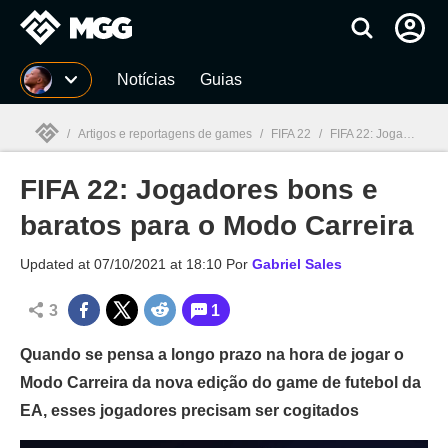
Millenium
Notícias
Guias
/
Artigos e reportagens de games
/
FIFA 22
/
FIFA 22: Jogadores bons e baratos para o Modo Carreira
FIFA 22: Jogadores bons e
Millenium

baratos para o Modo Carreira
Updated at
07/10/2021 at 18:10
Por
Gabriel Sales
3
1
Quando se pensa a longo prazo na hora de jogar o
Modo Carreira da nova edição do game de futebol da
EA, esses jogadores precisam ser cogitados